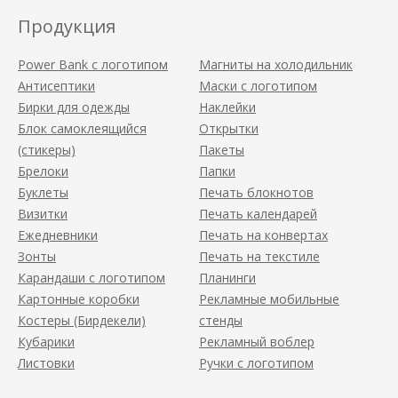
Продукция
Power Bank с логотипом
Магниты на холодильник
Антисептики
Маски с логотипом
Бирки для одежды
Наклейки
Блок самоклеящийся
Открытки
(стикеры)
Пакеты
Брелоки
Папки
Буклеты
Печать блокнотов
Визитки
Печать календарей
Ежедневники
Печать на конвертах
Зонты
Печать на текстиле
Карандаши с логотипом
Планинги
Картонные коробки
Рекламные мобильные
Костеры (Бирдекели)
стенды
Кубарики
Рекламный воблер
Листовки
Ручки с логотипом