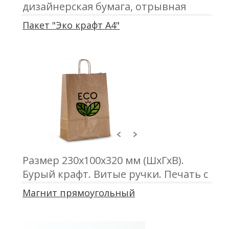
дизайнерская бумага, отрывная
ленточка. Печать трафаретная
Пакет "Эко крафт А4"
1+0/2+0
Размер 230х100х320 мм (ШхГхВ).
Бурый крафт. Витые ручки. Печать с
одной или двух сторон
Магнит прямоугольный