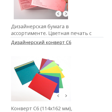
Дизайнерская бумага в
ассортименте. Цветная печать с
одной или двух сторон. Размер
Дизайнерский конверт C6
90х50 мм либо 85х55 мм.
Конверт С6 (114х162 мм),