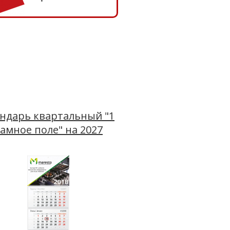
ндарь квартальный "1
амное поле" на 2027