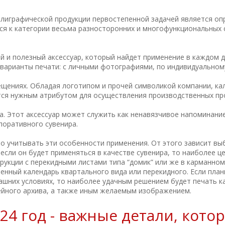
олиграфической продукции первостепенной задачей является оп
ся к категории весьма разносторонних и многофункциональных 
й и полезный аксессуар, который найдет применение в каждом
варианты печати: с личными фотографиями, по индивидуальному
ещениях. Обладая логотипом и прочей символикой компании, к
тся нужным атрибутом для осуществления производственных пр
а. Этот аксессуар может служить как ненавязчивое напоминание
поративного сувенира.
о учитывать эти особенности применения. От этого зависит в
, если он будет применяться в качестве сувенира, то наиболее
рукции с перекидными листами типа “домик” или же в карманном
нный календарь квартального вида или перекидного. Если план
шних условиях, то наиболее удачным решением будет печать ка
ейного архива, а также иным желаемым изображением.
24 год - важные детали, кото