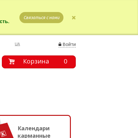
Связаться с нами
сть.
UA
Войти
Корзина
0
Календари
карманные