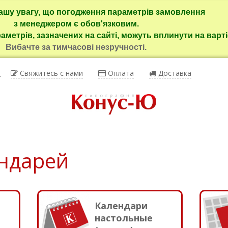
ашу увагу, що погодження параметрів замовлення
з менеджером є обов'язковим.
раметрів, зазначених на сайті, можуть вплинути на варті
Вибачте за тимчасові незручності.
ы
Свяжитесь с нами
Оплата
Доставка
ендарей
Календари
настольные