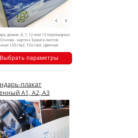
рь-домик. 6, 7, 12 или 13 перекидных
 Основа - картон. Бумага листов
ная 130 г/м2, 150 г/м2. Цветная
Выбрать параметры
ндарь-плакат
енный А1, А2, А3