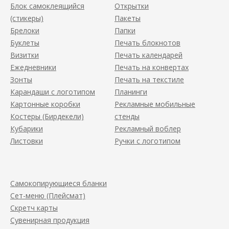
Блок самоклеящийся
Открытки
(стикеры)
Пакеты
Брелоки
Папки
Буклеты
Печать блокнотов
Визитки
Печать календарей
Ежедневники
Печать на конвертах
Зонты
Печать на текстиле
Карандаши с логотипом
Планинги
Картонные коробки
Рекламные мобильные
Костеры (Бирдекели)
стенды
Кубарики
Рекламный воблер
Листовки
Ручки с логотипом
Самокопирующиеся бланки
Сет-меню (Плейсмат)
Скретч карты
Сувенирная продукция