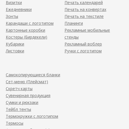
Визитки
Печать календарей
Ежедневники
Печать на конвертах
Зонты
Печать на текстиле
Карандаши с логотипом
Планинги
Картонные коробки
Рекламные мобильные
Костеры (Бирдекели)
стенды
Кубарики
Рекламный воблер
Листовки
Ручки с логотипом
Самокопирующиеся бланки
Сет-меню (Плейсмат)
Скретч карты
Сувенирная продукция
Сумки и рюкзаки
Тейбл тенты
Термокружки с логотипом
Термосы