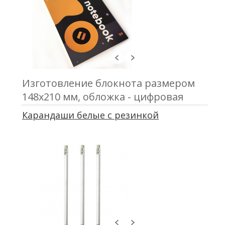
Изготовление блокнота размером
148х210 мм, обложка - цифровая
печать; блок - 50 листов, офсетная
Карандаши белые с резинкой
печать; крепление - металлическая
пружина