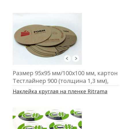
Размер 95х95 мм/100х100 мм, картон
Тестлайнер 900 (толщина 1,3 мм),
печать трафаретная, высечка
Наклейка круглая на пленке Ritrama