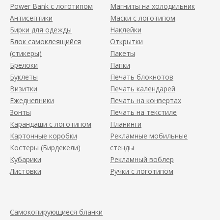
Power Bank с логотипом
Магниты на холодильник
Антисептики
Маски с логотипом
Бирки для одежды
Наклейки
Блок самоклеящийся
Открытки
(стикеры)
Пакеты
Брелоки
Папки
Буклеты
Печать блокнотов
Визитки
Печать календарей
Ежедневники
Печать на конвертах
Зонты
Печать на текстиле
Карандаши с логотипом
Планинги
Картонные коробки
Рекламные мобильные
Костеры (Бирдекели)
стенды
Кубарики
Рекламный воблер
Листовки
Ручки с логотипом
Самокопирующиеся бланки