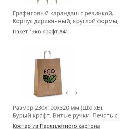
Графитовый карандаш с резинкой.
Корпус деревянный, круглой формы,
цвет белый. Заточен
Пакет "Эко крафт А4"
Размер 230х100х320 мм (ШхГхВ).
Бурый крафт. Витые ручки. Печать с
одной или двух сторон
Костер из Переплетного картона