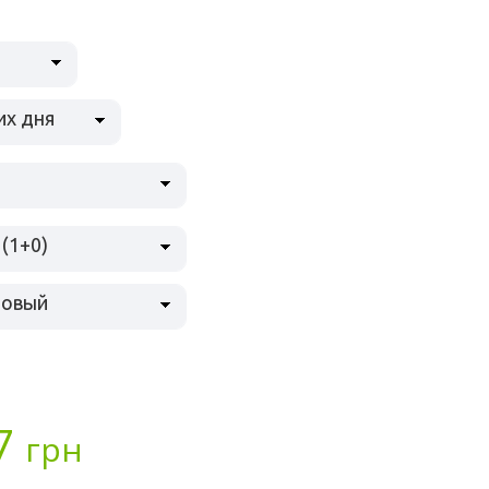
их дня
 (1+0)
товый
7
грн