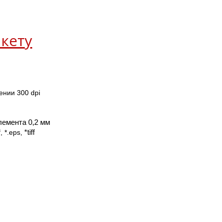
кету
ении 300 dpi 
емента 0,2 мм
, *.eps, 
*tiff