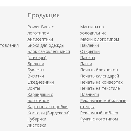
Продукция
Power Bank с
Магниты на
логотипом
холодильник
Антисептики
Маски с логотипом
отовления
Бирки для одежды
Наклейки
Блок самоклеящийся
Открытки
(стикеры)
Пакеты
Брелоки
Папки
Буклеты
Печать блокнотов
Визитки
Печать календарей
Ежедневники
Печать на конвертах
Зонты
Печать на текстиле
Карандаши с
Планинги
логотипом
Рекламные мобильные
Картонные коробки
стенды
Костеры (Бирдекели)
Рекламный воблер
Кубарики
Ручки с логотипом
Листовки