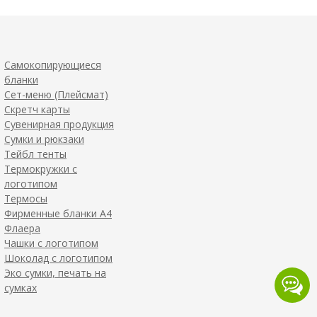
Самокопирующиеся
бланки
Сет-меню (Плейсмат)
Скретч карты
Сувенирная продукция
Сумки и рюкзаки
Тейбл тенты
Термокружки с
логотипом
Термосы
Фирменные бланки А4
Флаера
Чашки с логотипом
Шоколад с логотипом
Эко сумки, печать на
сумках