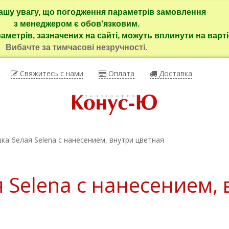
ашу увагу, що погодження параметрів замовлення
з менеджером є обов'язковим.
раметрів, зазначених на сайті, можуть вплинути на варті
Вибачте за тимчасові незручності.
ы
Свяжитесь с нами
Оплата
Доставка
ка белая Selena с нанесением, внутри цветная
 Selena с нанесением, 