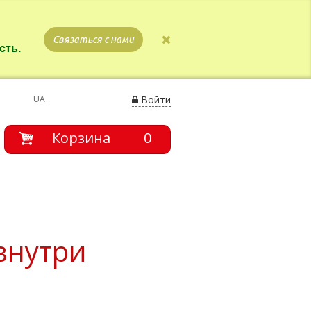
Связаться с нами
сть.
UA
Войти
Корзина
0
внутри