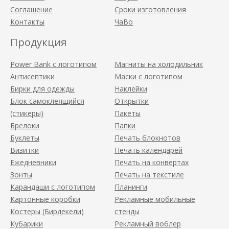
Соглашение
Сроки изготовления
Контакты
ЧаВо
Продукция
Power Bank с логотипом
Магниты на холодильник
Антисептики
Маски с логотипом
Бирки для одежды
Наклейки
Блок самоклеящийся
Открытки
(стикеры)
Пакеты
Брелоки
Папки
Буклеты
Печать блокнотов
Визитки
Печать календарей
Ежедневники
Печать на конвертах
Зонты
Печать на текстиле
Карандаши с логотипом
Планинги
Картонные коробки
Рекламные мобильные
Костеры (Бирдекели)
стенды
Кубарики
Рекламный воблер