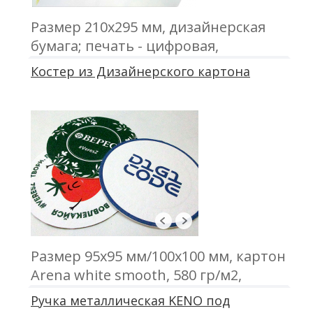
Размер 210х295 мм, дизайнерская
бумага; печать - цифровая,
офсетная; тиснение; нумерация
Костер из Дизайнерского картона
Размер 95х95 мм/100х100 мм, картон
Arena white smooth, 580 гр/м2,
печать трафаретная, высечка
Ручка металлическая KENO под