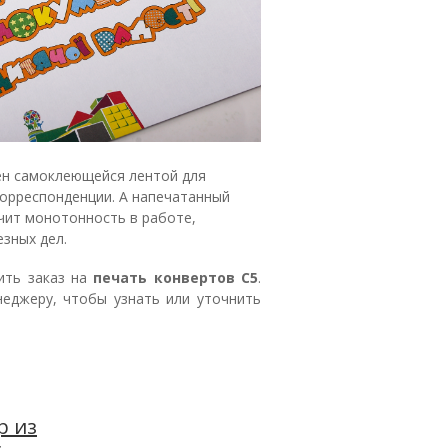
н самоклеющейся лентой для
орреспонденции. А напечатанный
чит монотонность в работе,
зных дел.
ить заказ на
печать конвертов С5
.
еджеру, чтобы узнать или уточнить
р из