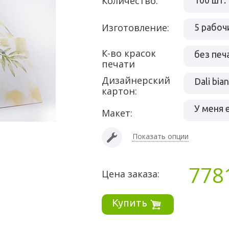
Количество:
100 шт.
Изготовление:
5 рабоч
К-во красок
без печ
печати
Дизайнерский
картон:
У меня 
Макет:
Показать опции
778
Цена заказа:
Купить