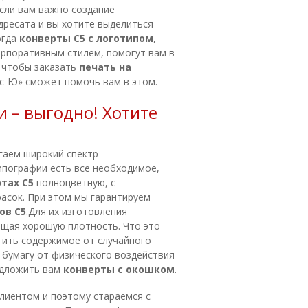
если вам важно создание
дресата и вы хотите выделиться
огда
конверты С5 с логотипом
,
рпоративным стилем, помогут вам в
, чтобы заказать
печать на
с-Ю» сможет помочь вам в этом.
и – выгодно! Хотите
гаем широкий спектр
типографии есть все необходимое,
ртах С5
полноцветную, с
расок. При этом мы гарантируем
тов
C5
.Для их изготовления
ющая хорошую плотность. Что это
ить содержимое от случайного
т бумагу от физического воздействия
едложить вам
конверты с окошком
.
лиентом и поэтому стараемся с