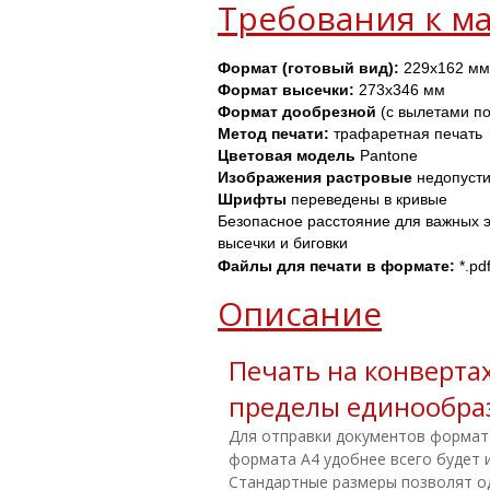
Требования к ма
Формат (готовый вид):
 229х162 мм
Формат высечки:
 273х346 мм
Формат дообрезной
 (с вылетами п
Метод печати: 
трафаретная печать
Цветовая модель
 Pantone
Изображения
растровые
 недопуст
Шрифты 
переведены в кривые
Безопасное расстояние для важных э
высечки и биговки
Файлы для печати в формате: 
*.pdf
Описание
Печать на конвертах
пределы единообра
Для отправки документов формат
формата А4 удобнее всего будет 
Стандартные размеры позволят о