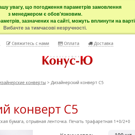
ашу увагу, що погодження параметрів замовлення
з менеджером є обов'язковим.
раметрів, зазначених на сайті, можуть вплинути на варті
Вибачте за тимчасові незручності.
ы
Свяжитесь с нами
Оплата
Доставка
изайнерские конверты
> Дизайнерский конверт C5
й конверт C5
ская бумага, отрывная ленточка. Печать трафаретная 1+0/2+0