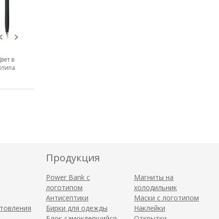
вет в
отипа
Продукция
Power Bank с
Магниты на
логотипом
холодильник
Антисептики
Маски с логотипом
отовления
Бирки для одежды
Наклейки
Блок самоклеящийся
Открытки