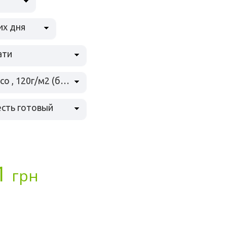
их дня
ати
Dali bianco , 120г/м2 (бежевый, вельвет)
есть готовый
1
грн