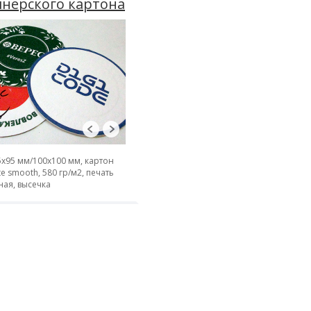
нерского картона
5х95 мм/100х100 мм, картон
te smooth, 580 гр/м2, печать
ная, высечка