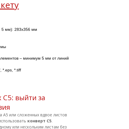
кету
о 5 мм): 283х356 мм
имы
лементов – минимум 5 мм от линий 
, *.eps, *.tiff
 С5: выйти за
зия
а А5 или сложенных вдвое листов
использовать
конверт С5
.
дному или нескольким листам без