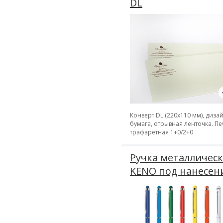
DL
Конверт DL (220х110 мм), диза
бумага, отрывная ленточка. Пе
трафаретная 1+0/2+0
Ручка металлическ
KENO под нанесен
логотипа