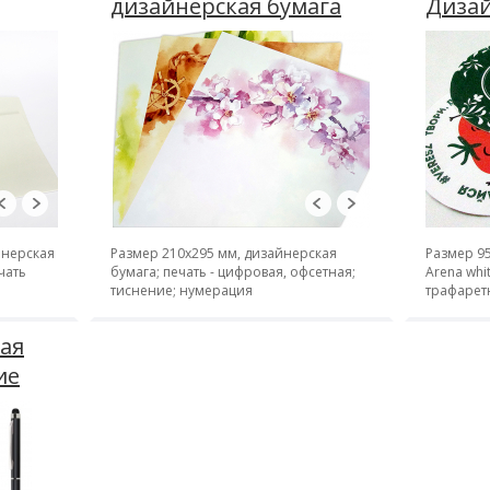
дизайнерская бумага
Дизай
"Лен"
йнерская
Размер 210х295 мм, дизайнерская
Размер 9
чать
бумага; печать - цифровая, офсетная;
Arena whi
тиснение; нумерация
трафарет
ая
ие