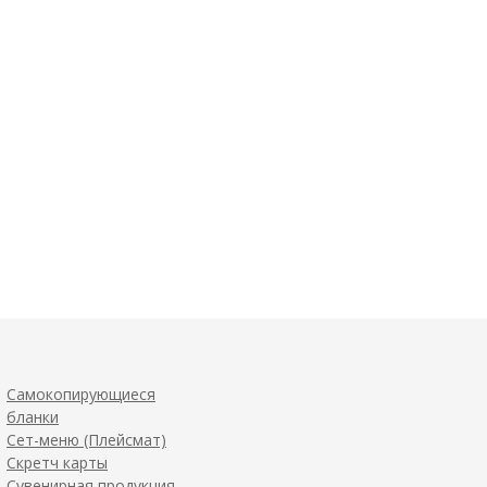
Самокопирующиеся
бланки
Сет-меню (Плейсмат)
Скретч карты
Сувенирная продукция