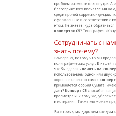
проблем разместиться внутри. А 
благоприятного впечатления на а
среди прочей корреспонденции, т
оформленные в соответствии с ко
этом. Не знаете, куда обратиться
конвертах С5
? Типография «Кону
Сотрудничать с нам
знать почему?
Во-первых, потому что мы предла
полиграфических услуг. В нашей 
чтобы сделать
печать на конве
использованием одной или двух к
хорошее качество самих
конвер
применяется особая бумага, име
дает?
Конверт С5
способен защит
просмотра и, к тому же, убереже
и истирания. Также мы можем пр
Во-вторых, мы дорожим каждым к