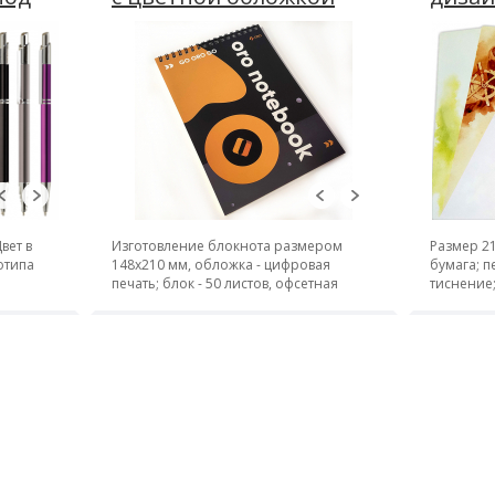
"Лен"
вет в
Изготовление блокнота размером
Размер 2
отипа
148х210 мм, обложка - цифровая
бумага; п
печать; блок - 50 листов, офсетная
тиснение
печать; крепление - металлическая
пружина