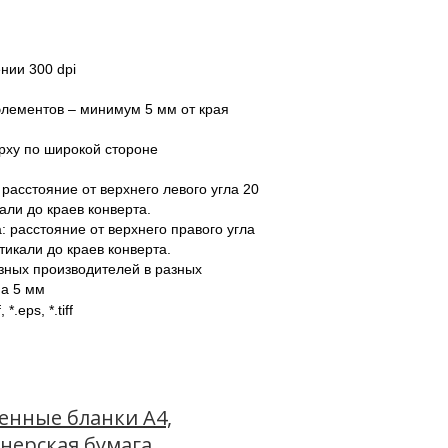
нии 300 dpi
лементов – минимум 5 мм от края 
рху по широкой стороне
расстояние от верхнего левого угла 20 
али до краев конверта.
 расстояние от верхнего правого угла 
икали до краев конверта.  
зных производителей в разных 
на 5 мм
, *.eps, *.tiff
нные бланки А4,
нерская бумага