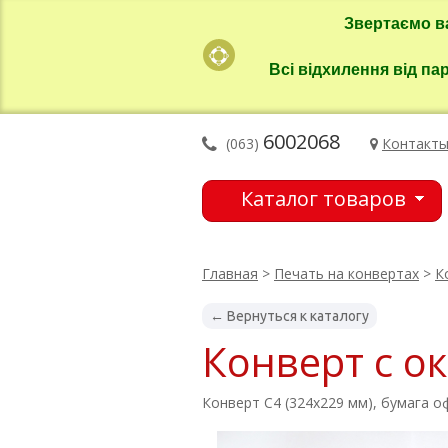
Звертаємо в
Всі відхилення від па
6002068
(063)
Контакт
Каталог товаров
Главная
>
Печать на конвертах
>
К
← Вернуться к каталогу
Конверт с о
Конверт С4 (324х229 мм), бумага о