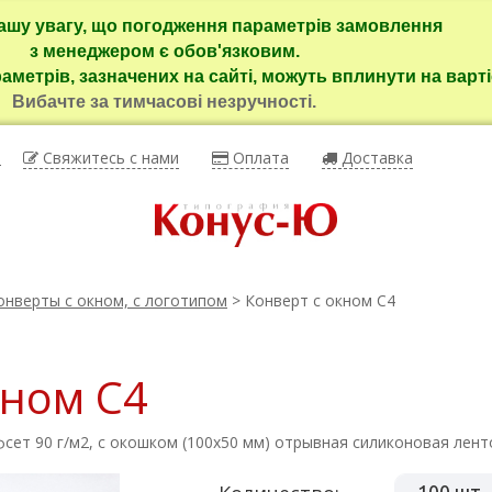
ашу увагу, що погодження параметрів замовлення
з менеджером є обов'язковим.
раметрів, зазначених на сайті, можуть вплинути на варті
Вибачте за тимчасові незручності.
ы
Свяжитесь с нами
Оплата
Доставка
онверты с окном, с логотипом
> Конверт с окном С4
кном С4
фсет 90 г/м2, с окошком (100х50 мм) отрывная силиконовая лент