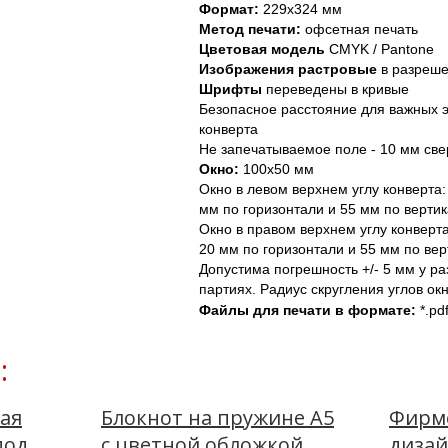
Формат:
 229х324 мм
Метод печати: 
офсетная печать
Цветовая модель
 CMYK / Pantone
Изображения
растровые
 в разреше
Шрифты 
переведены в кривые
Безопасное расстояние для важных э
конверта
Не запечатываемое поле - 10 мм све
Окно: 
100х50 мм
Окно в левом верхнем углу конверта: 
мм по горизонтали и 55 мм по вертик
Окно в правом верхнем углу конверта:
20 мм по горизонтали и 55 мм по верт
Допустима погрешность +/- 5 мм у ра
партиях. Радиус скругления углов ок
Файлы для печати в формате: 
*.pdf
:
ая
Блокнот на пружине А5
Фирме
под
с цветной обложкой
дизай