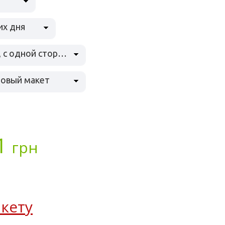
их дня
в 1 цвет, с одной стороны
товый макет
1
грн
кету