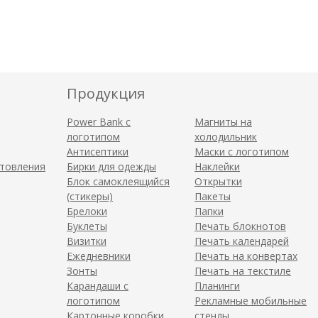
Продукция
Power Bank с
Магниты на
логотипом
холодильник
Антисептики
Маски с логотипом
отовления
Бирки для одежды
Наклейки
Блок самоклеящийся
Открытки
(стикеры)
Пакеты
Брелоки
Папки
Буклеты
Печать блокнотов
Визитки
Печать календарей
Ежедневники
Печать на конвертах
Зонты
Печать на текстиле
Карандаши с
Планинги
логотипом
Рекламные мобильные
Картонные коробки
стенды