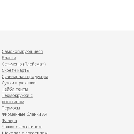
Самокопирующиеся
бланки
Сет-меню (Плейсмат)
Скретч карты
Сувенирная продукция
Сумки и рюкзаки
Тейбл тенты
Термокружки с
логотипом
Термосы
Фирменные бланки А4
Флаера
Чашки с логотипом
Шоколад с логотипом