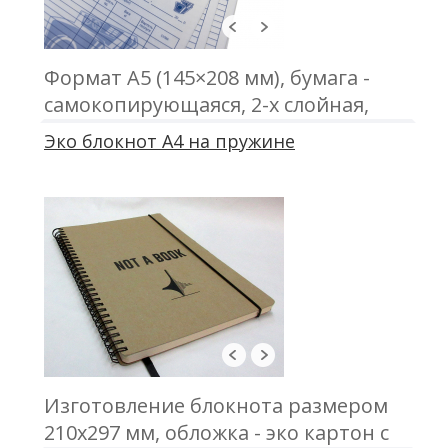
Формат А5 (145×208 мм), бумага -
самокопирующаяся, 2-х слойная,
офсетная печать, проклейка
Эко блокнот А4 на пружине
Изготовление блокнота размером
210х297 мм, обложка - эко картон с