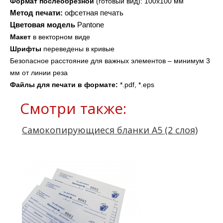
Формат послеобрезной
 (готовый вид): 100х100 мм
Метод печати:
 офсетная печать
Цветовая модель
Pantone
Макет 
в векторном виде
Шрифты 
переведены в кривые
Безопасное расстояние для важных элементов – минимум 3 
мм от линии реза
Файлы для печати в формате: 
*.pdf, *.eps
Смотри также:
Самокопирующиеся бланки А5 (2 слоя)