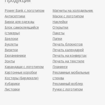
Продукция
Power Bank с логотипом
Магниты на холодильник
Антисептики
Маски с логотипом
Бирки для одежды
Наклейки
Блок самоклеящийся
Открытки
(стикеры)
Пакеты
Брелоки
Папки
Буклеты
Печать блокнотов
Визитки
Печать календарей
Ежедневники
Печать на конвертах
Зонты
Печать на текстиле
Карандаши с логотипом
Планинги
Картонные коробки
Рекламные мобильные
Костеры (Бирдекели)
стенды
Кубарики
Рекламный воблер
Листовки
Ручки с логотипом