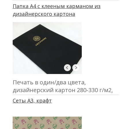
печатью; блок 50 листов, офсетная
Папка А4 с клееным карманом из
печать; крепление - металлическая
дизайнерского картона
пружина
Печать в один/два цвета,
дизайнерский картон 280-330 г/м2,
клеенный карман
Сеты А3, крафт