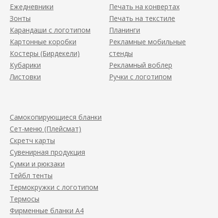
Ежедневники
Печать на конвертах
Зонты
Печать на текстиле
Карандаши с логотипом
Планинги
Картонные коробки
Рекламные мобильные
Костеры (Бирдекели)
стенды
Кубарики
Рекламный воблер
Листовки
Ручки с логотипом
Самокопирующиеся бланки
Сет-меню (Плейсмат)
Скретч карты
Сувенирная продукция
Сумки и рюкзаки
Тейбл тенты
Термокружки с логотипом
Термосы
Фирменные бланки А4