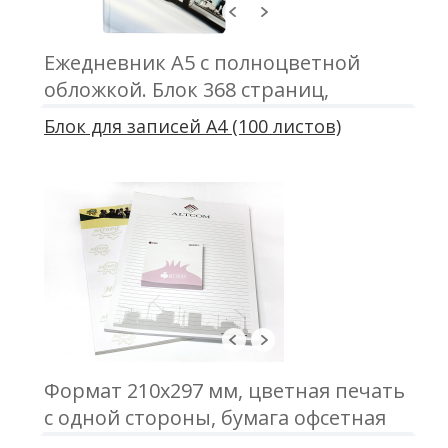
Ежедневник А5 с полноцветной
обложкой. Блок 368 страниц,
датированный/недатированный.
Блок для записей А4 (100 листов)
Обложка полноцветная с матовой/
глянцевой ламинацией.
Формат 210х297 мм, цветная печать
с одной стороны, бумага офсетная
80 г\м2, 100 листов в блоке,