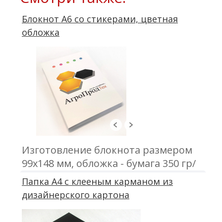
Блокнот А6 со стикерами, цветная
обложка
Изготовление блокнота размером
99х148 мм, обложка - бумага 350 гр/
м2, цветная; блок 50 листов,
Папка А4 с клееным карманом из
офсетная печать; крепление - клей,
дизайнерского картона
скотч; стикер