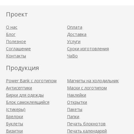
проклейка по торцу
Проект
О нас
Оплата
Блог
Доставка
Полезное
Услуги
Соглашение
Сроки изготовления
Контакты
ЧаВо
Продукция
Power Bank с логотипом
Магниты на холодильник
Антисептики
Маски с логотипом
Бирки для одежды
Наклейки
Блок самоклеящийся
Открытки
(стикеры)
Пакеты
Брелоки
Папки
Буклеты
Печать блокнотов
Визитки
Печать календарей