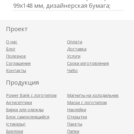
99х148 мм, дизайнерская бумага;
тиснение, трафарет; блок 50 листов,
офсетная печать; крепление - клей,
Проект
скотч; стикер
О нас
Оплата
Блог
Доставка
Полезное
Услуги
Соглашение
Сроки изготовления
Контакты
ЧаВо
Продукция
Power Bank с логотипом
Магниты на холодильник
Антисептики
Маски с логотипом
Бирки для одежды
Наклейки
Блок самоклеящийся
Открытки
(стикеры)
Пакеты
Брелоки
Папки