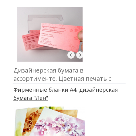
Дизайнерская бумага в
ассортименте. Цветная печать с
одной или двух сторон. Размер
Фирменные бланки А4, дизайнерская
90х50 мм либо 85х55 мм.
бумага "Лен"