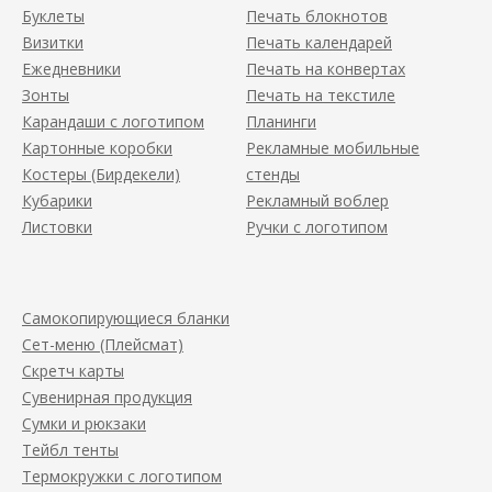
Буклеты
Печать блокнотов
Визитки
Печать календарей
Ежедневники
Печать на конвертах
Зонты
Печать на текстиле
Карандаши с логотипом
Планинги
Картонные коробки
Рекламные мобильные
Костеры (Бирдекели)
стенды
Кубарики
Рекламный воблер
Листовки
Ручки с логотипом
Самокопирующиеся бланки
Сет-меню (Плейсмат)
Скретч карты
Сувенирная продукция
Сумки и рюкзаки
Тейбл тенты
Термокружки с логотипом