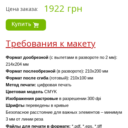
1922
грн
Цена заказа:
Купить
Требования к макету
Формат дообрезной 
(с вылетами в развороте по 2 мм): 
214х204 мм
Формат послеобрезной 
(в развороте): 210х200 мм
Формат после сгиба
 (готовый): 210х100 мм
Метод печати: 
цифровая печать
Цветовая модель
 CMYK
Изображения
растровые
 в разрешении 300 dpi 
Шрифты 
переведены в кривые
Безопасное расстояние для важных элементов – минимум 
3 мм от линии реза
Файлы для печати в формате: 
*.pdf, *.eps, *.tiff