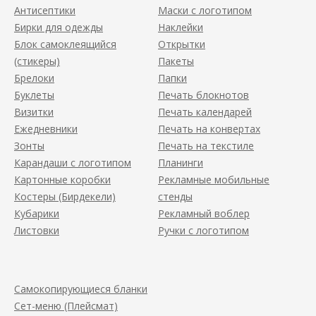
Антисептики
Маски с логотипом
Бирки для одежды
Наклейки
Блок самоклеящийся
Открытки
(стикеры)
Пакеты
Брелоки
Папки
Буклеты
Печать блокнотов
Визитки
Печать календарей
Ежедневники
Печать на конвертах
Зонты
Печать на текстиле
Карандаши с логотипом
Планинги
Картонные коробки
Рекламные мобильные
Костеры (Бирдекели)
стенды
Кубарики
Рекламный воблер
Листовки
Ручки с логотипом
Самокопирующиеся бланки
Сет-меню (Плейсмат)