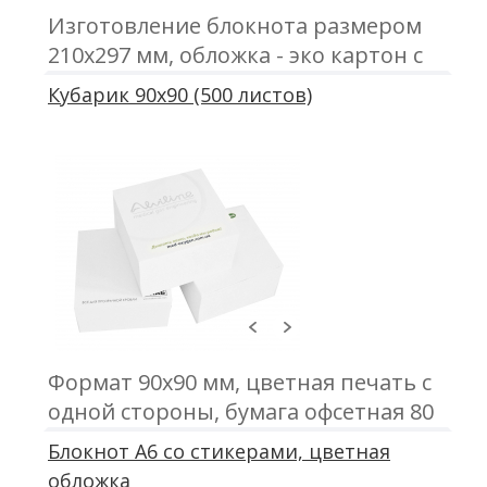
Изготовление блокнота размером
210х297 мм, обложка - эко картон с
печатью; блок 50 листов, офсетная
Кубарик 90х90 (500 листов)
печать; крепление - металлическая
пружина
Формат 90х90 мм, цветная печать с
одной стороны, бумага офсетная 80
г\м2, 500 листов в блоке, проклейка
Блокнот А6 со стикерами, цветная
по торцу
обложка