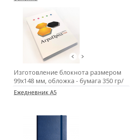
Изготовление блокнота размером
99х148 мм, обложка - бумага 350 гр/
м2, цветная; блок 50 листов,
Ежедневник А5
офсетная печать; крепление - клей,
скотч; стикер