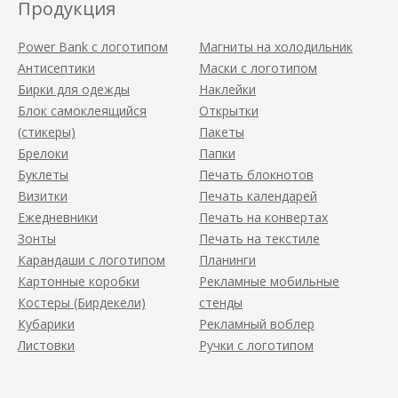
Продукция
Power Bank с логотипом
Магниты на холодильник
Антисептики
Маски с логотипом
Бирки для одежды
Наклейки
Блок самоклеящийся
Открытки
(стикеры)
Пакеты
Брелоки
Папки
Буклеты
Печать блокнотов
Визитки
Печать календарей
Ежедневники
Печать на конвертах
Зонты
Печать на текстиле
Карандаши с логотипом
Планинги
Картонные коробки
Рекламные мобильные
Костеры (Бирдекели)
стенды
Кубарики
Рекламный воблер
Листовки
Ручки с логотипом