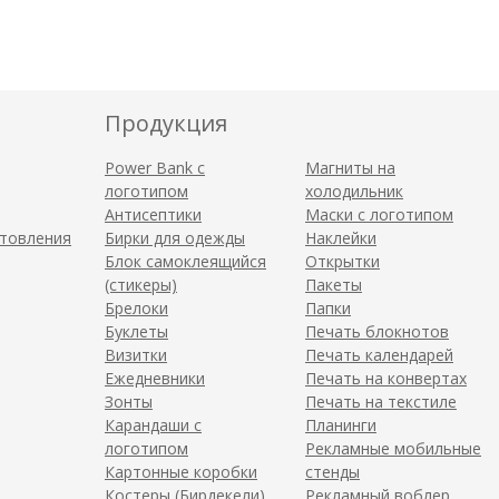
Продукция
Power Bank с
Магниты на
логотипом
холодильник
Антисептики
Маски с логотипом
отовления
Бирки для одежды
Наклейки
Блок самоклеящийся
Открытки
(стикеры)
Пакеты
Брелоки
Папки
Буклеты
Печать блокнотов
Визитки
Печать календарей
Ежедневники
Печать на конвертах
Зонты
Печать на текстиле
Карандаши с
Планинги
логотипом
Рекламные мобильные
Картонные коробки
стенды
Костеры (Бирдекели)
Рекламный воблер