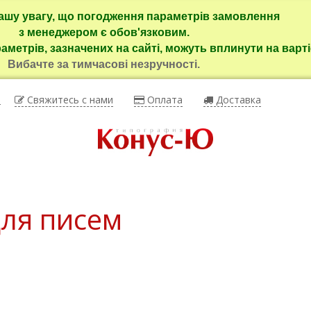
ашу увагу, що погодження параметрів замовлення
з менеджером є обов'язковим.
раметрів, зазначених на сайті, можуть вплинути на варті
Вибачте за тимчасові незручності.
ы
Свяжитесь с нами
Оплата
Доставка
ля писем