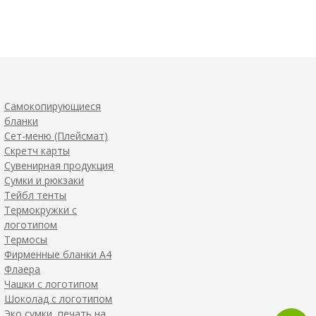
Самокопирующиеся
бланки
Сет-меню (Плейсмат)
Скретч карты
Сувенирная продукция
Сумки и рюкзаки
Тейбл тенты
Термокружки с
логотипом
Термосы
Фирменные бланки А4
Флаера
Чашки с логотипом
Шоколад с логотипом
Эко сумки, печать на