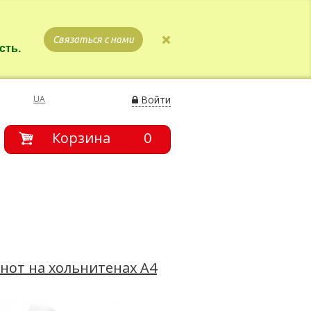
Связаться с нами
сть.
UA
Войти
Корзина
0
нот на хольнитенах А4