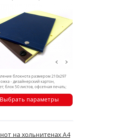
вление блокнота размером 210х297
ожка - дизайнерский картон,
т; блок 50 листов, офсетная печать;
ки; перфорация
Выбрать параметры
нот на хольнитенах А4