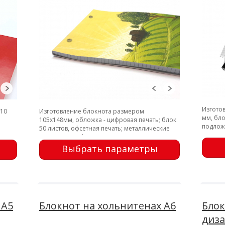
Изгото
210
Изготовление блокнота размером
мм, бло
105х148мм, обложка - цифровая печать; блок
подложк
50 листов, офсетная печать; металлические
заклеп
заклепки, перфорация
Выбрать параметры
 А5
Блокнот на хольнитенах А6
Блок
диза