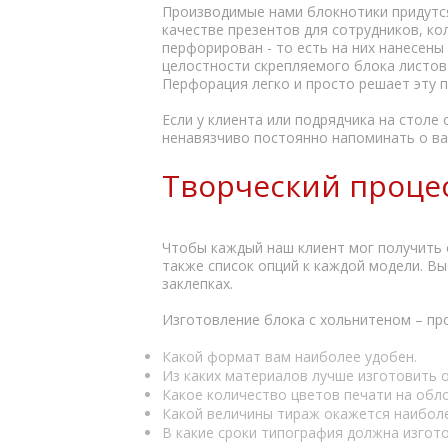
Производимые нами блокнотики придутся 
качестве презентов для сотрудников, к
перфорирован - то есть на них нанесены
целостности скрепляемого блока листов.
Перфорация легко и просто решает эту 
Если у клиента или подрядчика на стол
ненавязчиво постоянно напоминать о ва
Творческий проце
Чтобы каждый наш клиент мог получить 
также список опций к каждой модели. В
заклепках.
Изготовление блока с хольнитеном – пр
Какой формат вам наиболее удобен.
Из каких материалов лучше изготовить о
Какое количество цветов печати на обло
Какой величины тираж окажется наибол
В какие сроки типография должна изгото