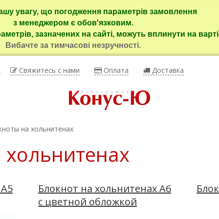
ашу увагу, що погодження параметрів замовлення
з менеджером є обов'язковим.
раметрів, зазначених на сайті, можуть вплинути на варті
Вибачте за тимчасові незручності.
ы
Свяжитесь с нами
Оплата
Доставка
кноты на хольнитенах
 хольнитенах
 А5
Блокнот на хольнитенах А6
Блок
с цветной обложкой