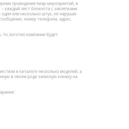
 время проведения пиар-мероприятий, в
 – каждый лист блокнота с заклепками
 один или несколько штук, не нарушая
 сообщение, номер телефона, адрес.
, то логотип компании будет
естили в каталоге несколько моделей, а
нную в своем роде записную книжку на
аранее: