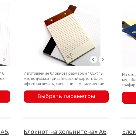
210
Изготовление блокнота размером 105х148
Изгото
ок -
мм, подложка - дизайнерский картон, блок -
мм, обл
офсетная печать, крепление - металические
трафаре
заклепки, перфорация
заклеп
Выбрать параметры
А5,
Блокнот на хольнитенах А6,
Блок