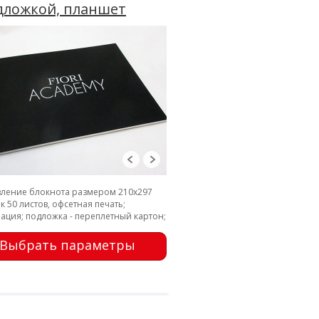
дложкой, планшет
вление блокнота размером 210х297
к 50 листов, офсетная печать;
ация; подложка - переплетный картон;
ие - металлические заклепки
Выбрать параметры