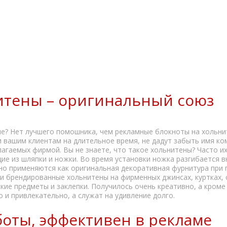
итены – оригинальный союз
ие? Нет лучшего помошника, чем рекламные блокноты на хольнит
и вашим клиентам на длительное время, не дадут забыть имя к
длагаемых фирмой. Вы не знаете, что такое хольнитены? Часто 
е из шляпки и ножки. Во время установки ножка разгибается вн
но применяются как оригинальная декоративная фурнитура при 
и брендированные хольнитены на фирменных джинсах, куртках, 
ие предметы и заклепки. Получилось очень креативно, а кроме 
 и привлекательно, а служат на удивление долго.
оты, эффективен в рекламе