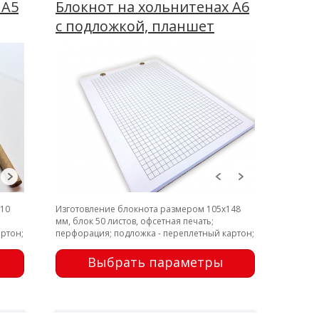
 А5
Блокнот на хольнитенах А6
с подложкой, планшет
210
Изготовление блокнота размером 105х148
мм, блок 50 листов, офсетная печать;
ртон;
перфорация; подложка - переплетный картон;
крепление - металлические заклепки
Выбрать параметры