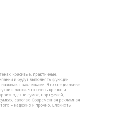
енах: красивые, практичные,
омпании и будут выполнять функции
их называют заклепками. Это специальные
утри шляпки, что очень крепко и
производстве сумок, портфелей,
сумках, сапогах. Современная рекламная
того – надежно и прочно. Блокноты,