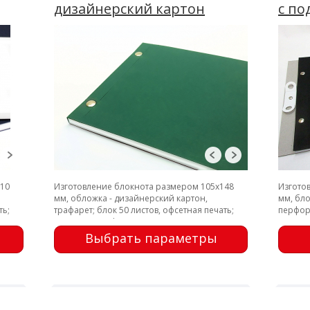
дизайнерский картон
с по
210
Изготовление блокнота размером 105х148
Изгото
мм, обложка - дизайнерский картон,
мм, бло
ть;
трафарет; блок 50 листов, офсетная печать;
перфор
заклепки; перфорация
креплен
Выбрать параметры