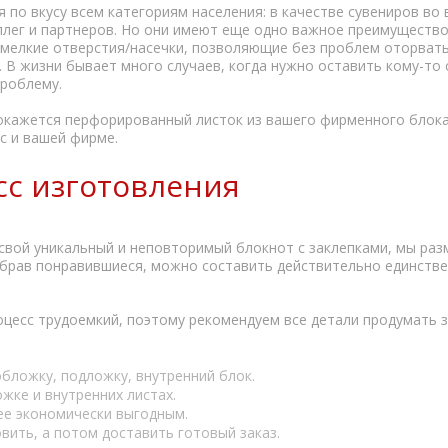
по вкусу всем категориям населения: в качестве сувениров во
оллег и партнеров. Но они имеют еще одно важное преимущество
 мелкие отверстия/насечки, позволяющие без проблем оторвать
 В жизни бывает много случаев, когда нужно оставить кому-то
проблему.
е окажется перфорированный листок из вашего фирменного блока
с и вашей фирме.
сс изготовления
свой уникальный и неповторимый блокнот с заклепками, мы разм
ыбрав понравившиеся, можно составить действительно единстве
оцесс трудоемкий, поэтому рекомендуем все детали продумать з
бложку, подложку, внутренний блок.
жке и внутренних листах.
ее экономически выгодным.
вить, а потом доставить готовый заказ.