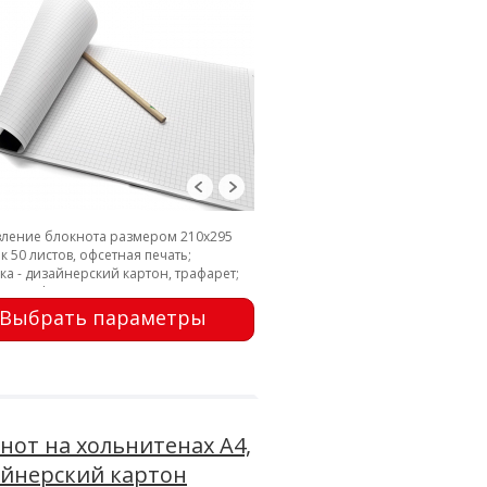
вление блокнота размером 210х295
к 50 листов, офсетная печать;
а - дизайнерский картон, трафарет;
ки, перфорация
Выбрать параметры
нот на хольнитенах А4,
йнерский картон