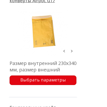
конверты Airpoc G17
Размер внутренний 230x340
мм, размер внешний
250x350 мм, клапан 50 мм,
Выбрать параметры
крафт коричневый 75 г/м2,
воздушно-пузырчатая
пленка, самоклеющейся
клапан с отрывной лентой