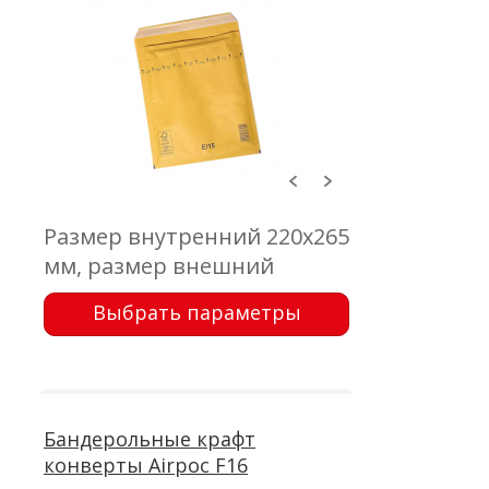
Размер внутренний 220x265
мм, размер внешний
240x275 мм, клапан 50 мм,
Выбрать параметры
крафт коричневый 75 г/м2,
воздушно-пузырчатая
пленка, самоклеющейся
клапан с отрывной лентой
Бандерольные крафт
конверты Airpoc F16