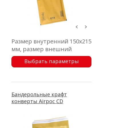
Размер внутренний 150x215
мм, размер внешний
170х225 мм, клапан 50 мм,
Выбрать параметры
крафт коричневый 75 г/м2,
воздушно-пузырчатая
пленка, самоклеющейся
клапан с отрывной лентой
Бандерольные крафт
конверты Airpoc CD