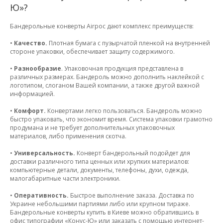
Ю»?
Бандерольные конверты Airpoc дают комплекс преимуществ:
•
Качество.
Плотная бумага с пузырчатой пленкой на внутренней
стороне упаковки, обеспечивает защиту содержимого.
•
Разнообразие
. Упаковочная продукция представлена в
различных размерах. Бандероль можно дополнить наклейкой с
логотипом, слоганом Вашей компании, а также другой важной
информацией.
•
Комфорт.
Конвертами легко пользоваться. Бандероль можно
быстро упаковать, что экономит время. Система упаковки грамотно
продумана и не требует дополнительных упаковочных
материалов, либо применения скотча.
•
Универсальность.
Конверт бандерольный подойдет для
доставки различного типа ценных или хрупких материалов:
компьютерные детали, документы, телефоны, духи, одежда,
малогабаритные части электроники.
•
Оперативность.
Быстрое выполнение заказа. Доставка по
Украине небольшими партиями либо или крупном тираже.
Бандерольные конверты купить в Киеве можно обратившись в
офис типографии «Конус-Ю» или заказать с помощью интернет-