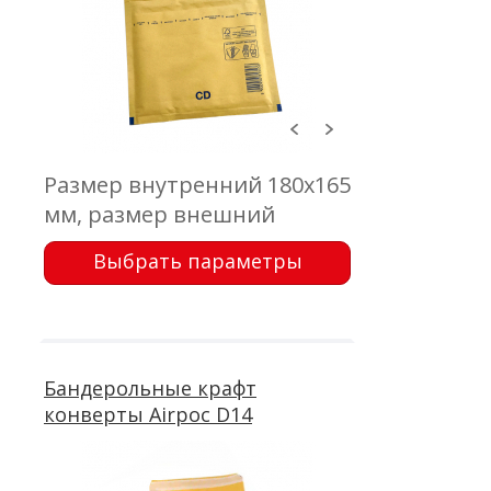
Размер внутренний 180x165
мм, размер внешний
200x175 мм, клапан 50 мм,
Выбрать параметры
крафт коричневый 75 г/м2,
воздушно-пузырчатая
пленка, самоклеющейся
клапан с отрывной лентой
Бандерольные крафт
конверты Airpoc D14