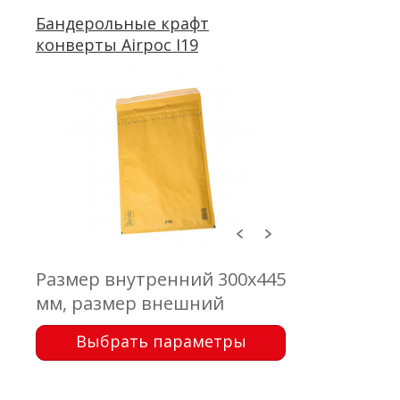
клапан с отрывной лентой
Бандерольные крафт
конверты Airpoc I19
Размер внутренний 300x445
мм, размер внешний
320x455 мм, клапан 50 мм,
Выбрать параметры
крафт коричневый 75 г/м2,
воздушно-пузырчатая
пленка, самоклеющейся