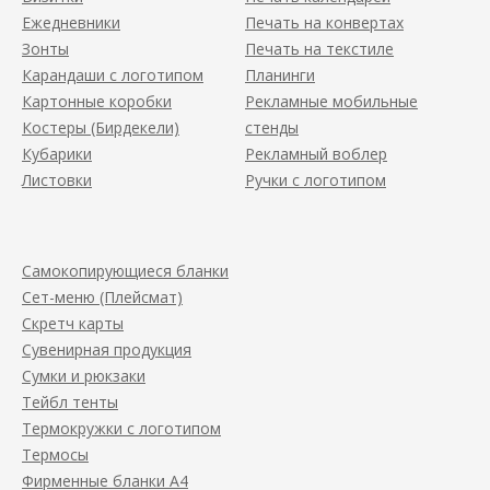
Ежедневники
Печать на конвертах
Зонты
Печать на текстиле
Карандаши с логотипом
Планинги
Картонные коробки
Рекламные мобильные
Костеры (Бирдекели)
стенды
Кубарики
Рекламный воблер
Листовки
Ручки с логотипом
Самокопирующиеся бланки
Сет-меню (Плейсмат)
Скретч карты
Сувенирная продукция
Сумки и рюкзаки
Тейбл тенты
Термокружки с логотипом
Термосы
Фирменные бланки А4