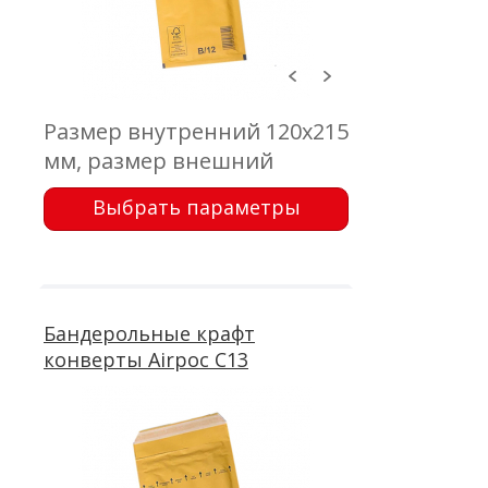
Размер внутренний 120х215
мм, размер внешний
140х225 мм, клапан 50 мм,
Выбрать параметры
крафт коричневый 75 г/м2,
воздушно-пузырчатая
пленка, самоклеющейся
клапан с отрывной лентой
Бандерольные крафт
конверты Airpoc C13