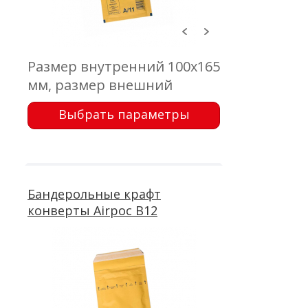
Размер внутренний 100х165
мм, размер внешний
120х175 мм, клапан 50 мм,
Выбрать параметры
крафт коричневый 75 г/м2,
воздушно-пузырчатая
пленка, самоклеющейся
клапан с отрывной лентой
Бандерольные крафт
конверты Airpoc В12