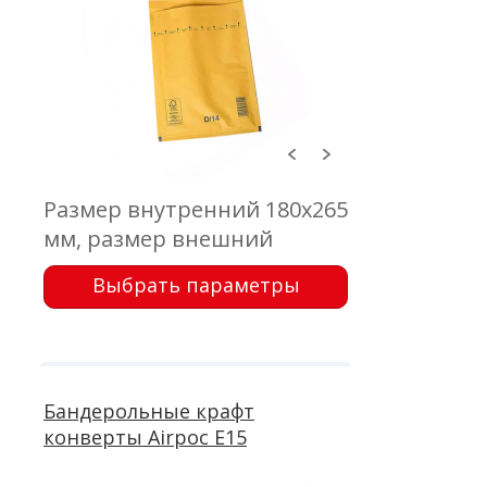
Размер внутренний 180x265
мм, размер внешний
200x275 мм, клапан 50 мм,
Выбрать параметры
крафт коричневый 75 г/м2,
воздушно-пузырчатая
пленка, самоклеющейся
клапан с отрывной лентой
Бандерольные крафт
конверты Airpoc E15