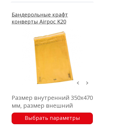
клапан с отрывной лентой
Бандерольные крафт
конверты Airpoc K20
Размер внутренний 350x470
мм, размер внешний
370x480 мм, клапан 50 мм,
Выбрать параметры
крафт коричневый 75 г/м2,
воздушно-пузырчатая