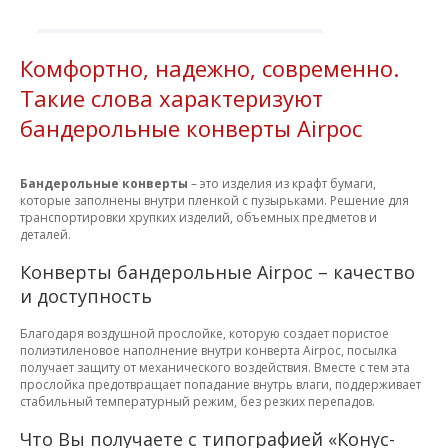
пленка, самоклеющейся
клапан с отрывной лентой
Комфортно, надежно, современно.
Такие слова характеризуют
бандерольные конверты Airpoc
Бандерольные конверты
– это изделия из крафт бумаги,
которые заполнены внутри пленкой с пузырьками. Решение для
транспортировки хрупких изделий, объемных предметов и
деталей.
Конверты бандерольные Airpoc – качество
и доступность
Благодаря воздушной прослойке, которую создает пористое
полиэтиленовое наполнение внутри конверта Airpoc, посылка
получает защиту от механического воздействия. Вместе с тем эта
прослойка предотвращает попадание внутрь влаги, поддерживает
стабильный температурный режим, без резких перепадов.
Что Вы получаете с типографией «Конус-