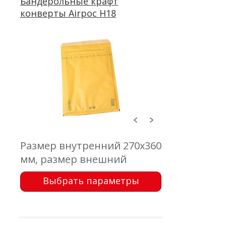
Бандерольные крафт
конверты Airpoc H18
Размер внутренний 270x360
мм, размер внешний
290x370 мм, клапан 50 мм,
Выбрать параметры
крафт коричневый 75 г/м2,
воздушно-пузырчатая
пленка, самоклеющейся