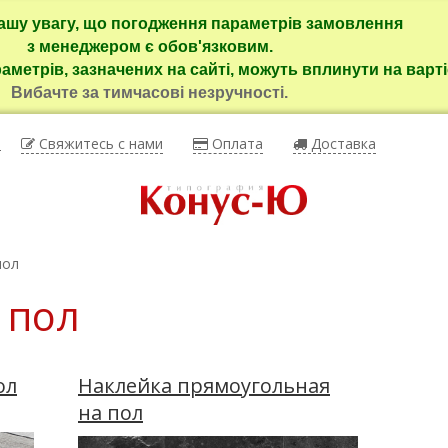
ашу увагу, що погодження параметрів замовлення
з менеджером є обов'язковим.
раметрів, зазначених на сайті, можуть вплинути на варті
Вибачте за тимчасові незручності.
ы
Свяжитесь с нами
Оплата
Доставка
пол
 пол
ол
Наклейка прямоугольная
на пол