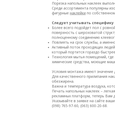
Порезка напольных наклеек выпол
Среди ассортимента популярны изо
фигурные
наклейки
по собственном
Следует учитывать специфику п
Более всего подойдет пол с ровно
поверхность с шероховатой структ
полноценному соединению клеевог
Повлиять на срок службы, а именн
Активный поток проходящих людей,
который портится гораздо быстре
Технология мытья помещений, где 
химические средства, моющие маши
Условия монтажа имеют значение 
Для качественного прилипания нак
обезжирена.
Важна и температура воздуха, кот
Печать напольных наклеек – легка
рекламных платформ, теперь Вам д
Указывайте в заявке на сайте ваши
(098) 765-97-60, (063) 600-20-68.