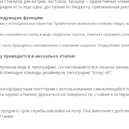
ых стикеров для витрин, листовок, брошюр – эффективные элем
рафии есть еще одна, доступная по бюджету, оригинальная рекл
следующие функции:
ми у потенциальных клиентов. Привлечение внимания к новому товару, в
ь наклейки на плитку в виде следов или стрелок, поможет направить по
 часть брендинга, напоминание о компании на рынке. Подкрепляет лоял
у проводится в несколько этапов:
тронном виде в типографию, согласовывайте все нюансы заказа.
й помощью команды дизайнеров типографии “Конус-Ю”.
рокоформатным плоттерам с использованием самоклеющейся пл
а чернил отменно держаться на поверхности, стойкие к истира
 продлить срок службы наклейки на полу. Она выполняет допол
етания.