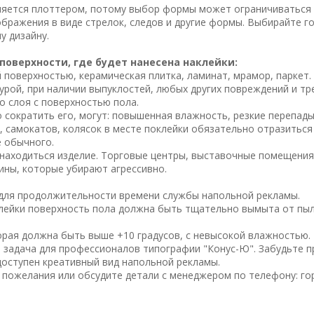
няется плоттером, потому выбор формы может ограничиваться
бражения в виде стрелок, следов и другие формы. Выбирайте 
у дизайну.
оверхности, где будет нанесена наклейки:
й поверхностью, керамическая плитка, ламинат, мрамор, паркет.
урой, при наличии выпуклостей, любых других повреждений и тр
о слоя с поверхностью пола.
о сократить его, могут: повышенная влажность, резкие перепад
 самокатов, колясок в месте поклейки обязательно отразиться
е обычного.
находиться изделие. Торговые центры, выставочные помещения
ны, которые убирают агрессивно.
для продолжительности времени службы напольной рекламы.
лейки поверхность пола должна быть тщательно вымыта от пыли
орая должна быть выше +10 градусов, с невысокой влажностью.
я задача для профессионалов типографии "Конус-Ю". Забудьте 
оступен креативный вид напольной рекламы.
 пожелания или обсудите детали с менеджером по телефону: гор