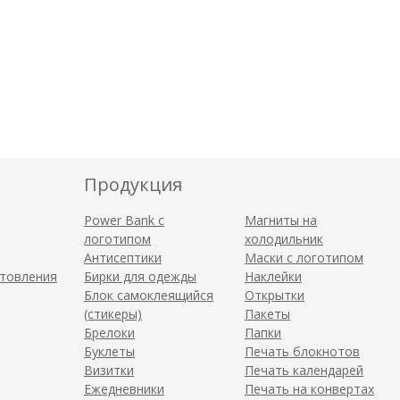
Продукция
Power Bank с
Магниты на
логотипом
холодильник
Антисептики
Маски с логотипом
отовления
Бирки для одежды
Наклейки
Блок самоклеящийся
Открытки
(стикеры)
Пакеты
Брелоки
Папки
Буклеты
Печать блокнотов
Визитки
Печать календарей
Ежедневники
Печать на конвертах