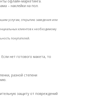
енты офлайн-маркетинга.
ама – наклейки на пол.
ашим услугам, открытию заведения или
тенциальных клиентов к необходимому
ьность покупателей.
 Если нет готового макета, то
енки, разной степени
нию.
нительную защиту от повреждений