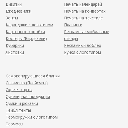
Визитки
Печать календарей
Ежедневники
Печать на конвертах
Зонты
Печать на текстиле
Карандаши с логотипом
Планинги
Картонные коробки
Рекламные мобильные
Костеры (Бирдекели)
стенды
Кубарики
Рекламный воблер
Листовки
Ручки с логотипом
Самокопирующиеся бланки
Сет-меню (Плейсмат)
Скретч карты
Сувенирная продукция
Сумки и рюкзаки
Тейбл тенты
Термокружки с логотипом
Термосы