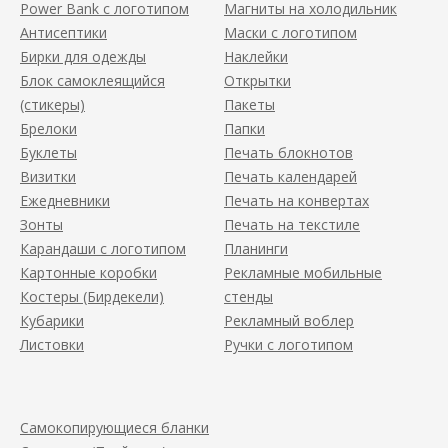
Power Bank с логотипом
Магниты на холодильник
Антисептики
Маски с логотипом
Бирки для одежды
Наклейки
Блок самоклеящийся
Открытки
(стикеры)
Пакеты
Брелоки
Папки
Буклеты
Печать блокнотов
Визитки
Печать календарей
Ежедневники
Печать на конвертах
Зонты
Печать на текстиле
Карандаши с логотипом
Планинги
Картонные коробки
Рекламные мобильные
Костеры (Бирдекели)
стенды
Кубарики
Рекламный воблер
Листовки
Ручки с логотипом
Самокопирующиеся бланки