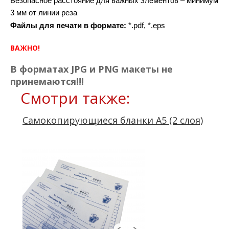
Безопасное расстояние для важных элементов – минимум 
3 мм от линии реза
Файлы для печати в формате: 
*.pdf, *.eps
ВАЖНО!
В форматах JPG и PNG макеты не
принемаются!!!
Смотри также:
Самокопирующиеся бланки А5 (2 слоя)