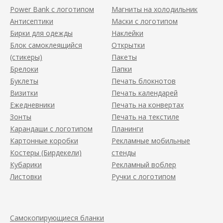
Power Bank с логотипом
Магниты на холодильник
Антисептики
Маски с логотипом
Бирки для одежды
Наклейки
Блок самоклеящийся
Открытки
(стикеры)
Пакеты
Брелоки
Папки
Буклеты
Печать блокнотов
Визитки
Печать календарей
Ежедневники
Печать на конвертах
Зонты
Печать на текстиле
Карандаши с логотипом
Планинги
Картонные коробки
Рекламные мобильные
Костеры (Бирдекели)
стенды
Кубарики
Рекламный воблер
Листовки
Ручки с логотипом
Самокопирующиеся бланки