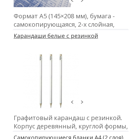
Формат А5 (145×208 мм), бумага -
самокопирующаяся, 2-х слойная,
офсетная печать, проклейка
Карандаши белые с резинкой
Графитовый карандаш с резинкой.
Корпус деревянный, круглой формы,
цвет белый. Заточен
Самокопирующиеся бланки А4 (2 слоя)