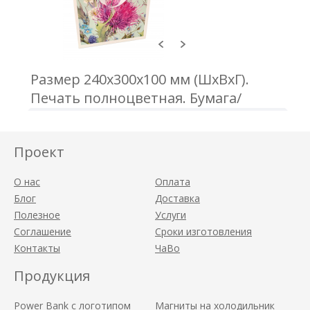
Размер 240х300х100 мм (ШхВхГ).
Печать полноцветная. Бумага/
картон 200 г/м2. Ламинация
глянецевая/матовая. Ручки-
Проект
репсовая лента
О нас
Оплата
Блог
Доставка
Полезное
Услуги
Соглашение
Сроки изготовления
Контакты
ЧаВо
Продукция
Power Bank с логотипом
Магниты на холодильник