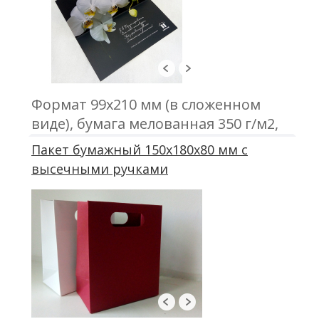
Формат 99х210 мм (в сложенном
виде), бумага мелованная 350 г/м2,
печать цветная, ламинация,
Пакет бумажный 150х180х80 мм с
выборочный УФ-лак.
высечными ручками