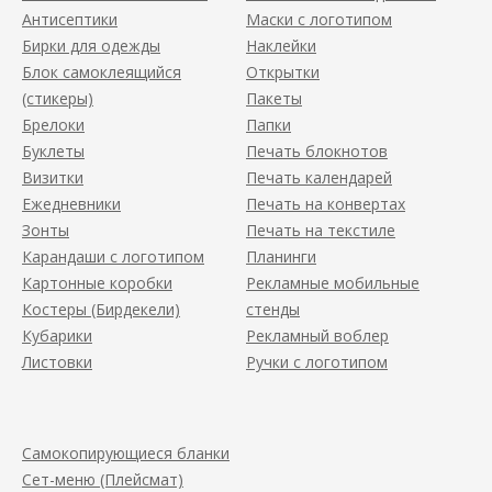
Антисептики
Маски с логотипом
Бирки для одежды
Наклейки
Блок самоклеящийся
Открытки
(стикеры)
Пакеты
Брелоки
Папки
Буклеты
Печать блокнотов
Визитки
Печать календарей
Ежедневники
Печать на конвертах
Зонты
Печать на текстиле
Карандаши с логотипом
Планинги
Картонные коробки
Рекламные мобильные
Костеры (Бирдекели)
стенды
Кубарики
Рекламный воблер
Листовки
Ручки с логотипом
Самокопирующиеся бланки
Сет-меню (Плейсмат)