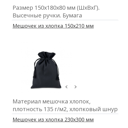
Размер 150х180х80 мм (ШхВхГ).
Высечные ручки. Бумага
дизайнерская 165 г/м2, цвет на
Мешочек из хлопка 150х210 мм
выбор.
Материал мешочка хлопок,
плотность 135 г/м2, хлопковый шнур
3 мм, печать трафаретом
Мешочек из хлопка 230х300 мм