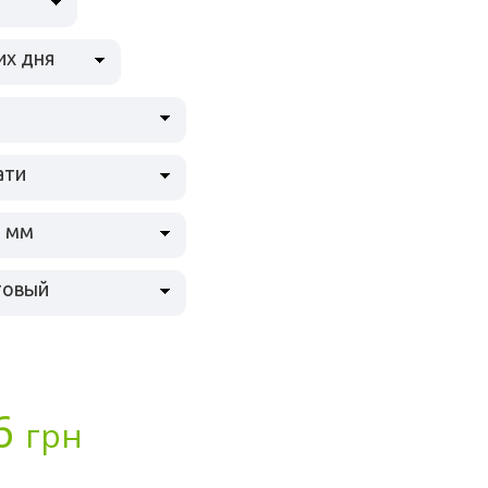
их дня
й
ати
0 мм
товый
6
грн