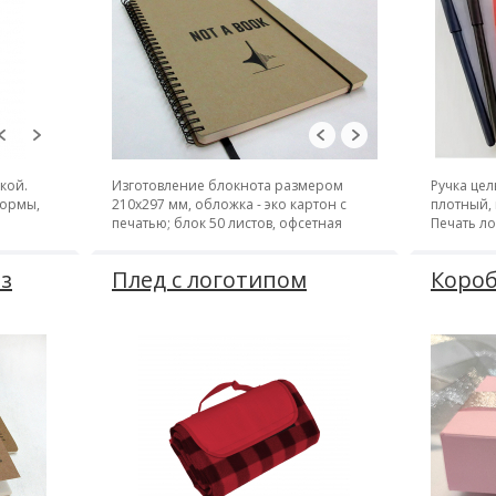
кой.
Изготовление блокнота размером
Ручка цел
формы,
210х297 мм, обложка - эко картон с
плотный, 
печатью; блок 50 листов, офсетная
Печать л
печать; крепление - металлическая
пружина
з
Плед с логотипом
Короб