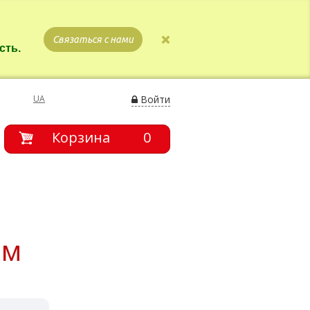
Связаться с нами
сть.
UA
Войти
Корзина
0
ом