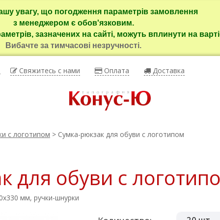
ашу увагу, що погодження параметрів замовлення
з менеджером є обов'язковим.
раметрів, зазначених на сайті, можуть вплинути на варті
Вибачте за тимчасові незручності.
ы
Свяжитесь с нами
Оплата
Доставка
ки с логотипом
> Сумка-рюкзак для обуви с логотипом
к для обуви с логотип
0х330 мм, ручки-шнурки