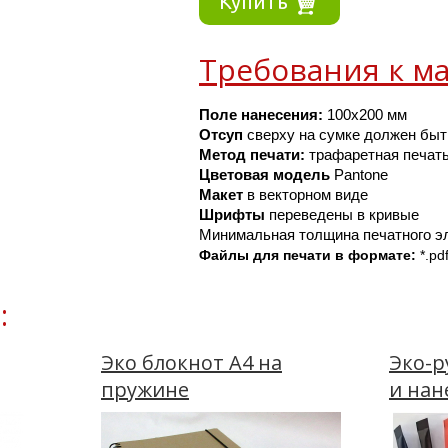
Купить
Требования к ма
Поле нанесения:
 100х200 мм
Отсуп 
сверху на сумке должен быт
Метод печати:
 трафаретная печат
Цветовая модель
 Pantone
Макет 
в векторном виде
Шрифты 
переведены в кривые
Минимальная толщина печатного эл
Файлы для печати в формате: 
*.pd
:
Эко блокнот А4 на
Эко-р
пружине
и нан