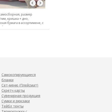
самосборная, размер
 мм, кришка + дно,
кая бумага в ассортимене, с
 без, высечка
Самокопирующиеся
бланки
Сет-меню (Плейсмат)
Скретч карты
Сувенирная продукция
Сумки и рюкзаки
Тейбл тенты
Термокружки с