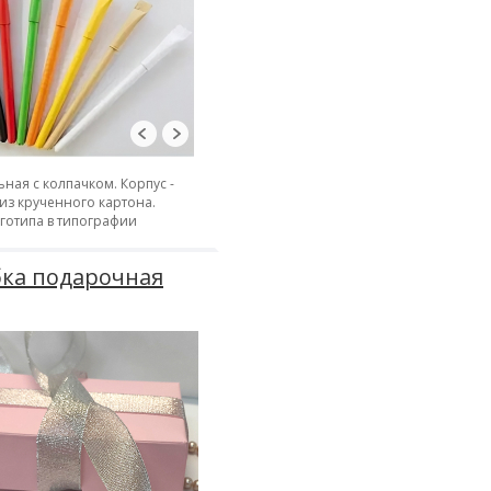
ьная с колпачком. Корпус -
из крученного картона.
оготипа в типографии
ка подарочная