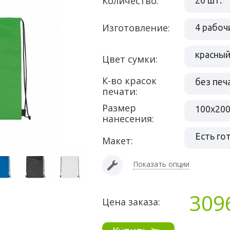
Количество:
20 шт.
Изготовление:
4 рабоч
красны
Цвет сумки:
К-во красок
без печ
печати:
Размер
100х20
нанесения:
Есть го
Макет:
Показать опции
309
Цена заказа: