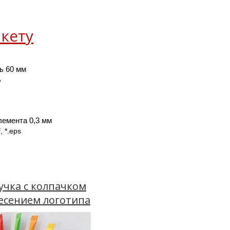
кету
ь 60 мм
ь
емента 0,3 мм
f, *.eps
учка с колпачком
есением логотипа