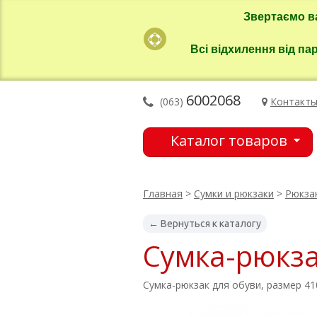
Звертаємо в
Всі відхилення від па
6002068
(063)
Контакт
Каталог товаров
Главная
>
Сумки и рюкзаки
>
Рюкза
← Вернуться к каталогу
Сумка-рюкза
Сумка-рюкзак для обуви, размер 41