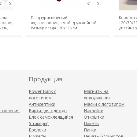
ером
Плед туристический,
Коробка 
афарет;
водонепроницаемый, двухслойный.
120х70х30
чать;
Размер пледа 120х138 см
дизайнерс
печатью и
Продукция
Power Bank с
Магниты на
логотипом
холодильник
Антисептики
Маски с логотипом
отовления
Бирки для одежды
Наклейки
Блок самоклеящийся
Открытки
(стикеры)
Пакеты
Брелоки
Папки
Буклеты
Печать блокнотов