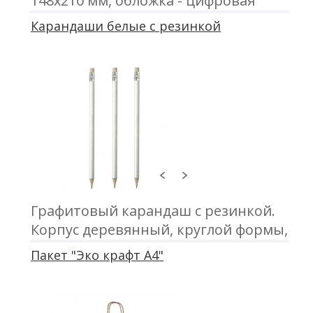
148х210 мм, обложка - цифровая
печать; блок - 50 листов, офсетная
Карандаши белые с резинкой
печать; крепление - металлическая
пружина
Графитовый карандаш с резинкой.
Корпус деревянный, круглой формы,
цвет белый. Заточен
Пакет "Эко крафт А4"