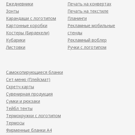
Ежедневники
Печать на конвертах
Зонты
Печать на текстиле
Карандаши с логотипом
Планинги
Картонные коробки
Рекламные мобильные
Костеры (Бирдекели)
стенды
Кубарики
Рекламный воблер
Листовки
Ручки с логотипом
Самокопирующиеся бланки
Сет-меню (Плейсмат)
Скретч карты
Сувенирная продукция
Сумки и рюкзаки
Тейбл тенты
Термокружки с логотипом
Термосы
Фирменные бланки А4