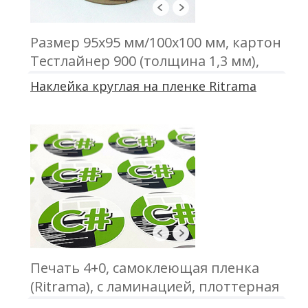
Размер 95х95 мм/100х100 мм, картон
Тестлайнер 900 (толщина 1,3 мм),
печать трафаретная, высечка
Наклейка круглая на пленке Ritrama
Печать 4+0, самоклеющая пленка
(Ritrama), с ламинацией, плоттерная
порезка, отгрузка в А3 формате