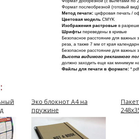
Формат дообрезной (с вылетами по 2
Формат послеобрезной (готовый вид)
Метод печати: 
цифровая печать / о
Цветовая модель
 CMYK
Изображения
растровые
 в разреше
Шрифты 
переведены в кривые
Безопасное расстояние для важных э
реза, а также 7 мм от края календарн
Безопасное расстояние для важных 
Высота видимого рекламного пол
должно заходить еще как минимум на
Файлы для печати в формате: 
*.pdf
:
ьный
Эко блокнот А4 на
Пакет
од
пружине
248х3