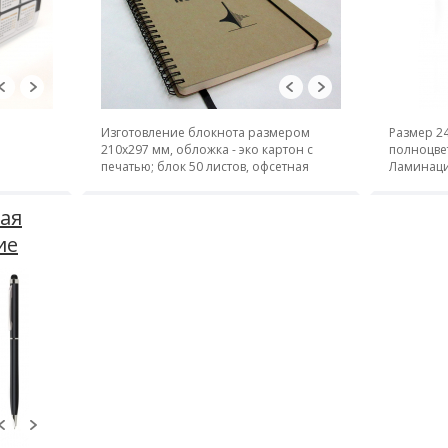
Изготовление блокнота размером
Размер 24
210х297 мм, обложка - эко картон с
полноцвет
печатью; блок 50 листов, офсетная
Ламинаци
печать; крепление - металлическая
шнурки
пружина
ая
ие