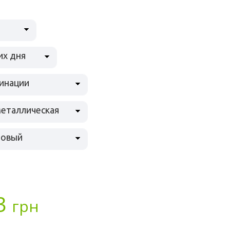
их дня
инации
металлическая
товый
3
грн