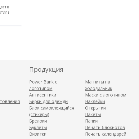
вет в
отипа
Продукция
Power Bank с
Магниты на
логотипом
холодильник
Антисептики
Маски с логотипом
отовления
Бирки для одежды
Наклейки
Блок самоклеящийся
Открытки
(стикеры)
Пакеты
Брелоки
Папки
Буклеты
Печать блокнотов
Визитки
Печать календарей