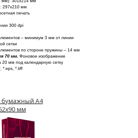
 мм): 301х214 мм
: 297х210 мм
фсетная печать
нии 300 dpi 
лементов – минимум 3 мм от линии 
ой сетки
элементов по стороне пружины – 14 мм
я 70 мм.
 Фоновое изображение 
 20 мм под календарную сетку 
, *.eps, *.tiff
 бумажный А4
52х90 мм