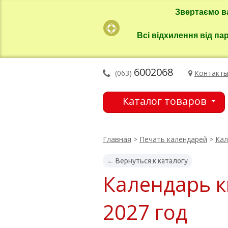
Звертаємо в
Всі відхилення від па
6002068
(063)
Контакт
Каталог товаров
Главная
>
Печать календарей
>
Кал
← Вернуться к каталогу
Календарь к
2027 год