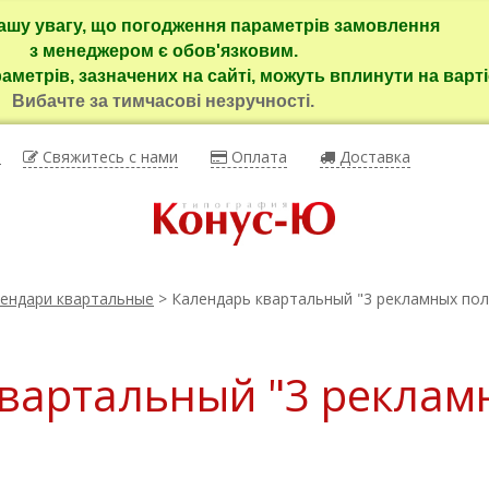
ашу увагу, що погодження параметрів замовлення
з менеджером є обов'язковим.
раметрів, зазначених на сайті, можуть вплинути на варті
Вибачте за тимчасові незручності.
ы
Свяжитесь с нами
Оплата
Доставка
ендари квартальные
> Календарь квартальный "3 рекламных поля
вартальный "3 реклам