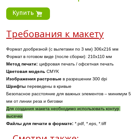
Купить
Требования к макету
Формат дообрезной (с вылетами по 3 мм) 306х216 мм
Формат в готовом виде (после сборки): 210х110 мм
Метод печати: 
цифровая печать / офсетная печать
Цветовая модель
 CMYK
Изображения
растровые
 в разрешении 300 dpi 
Шрифты 
переведены в кривые
Безопасное расстояние для важных элементов – минимум 5 
мм от линии реза и биговки
Для создания макета необходимо использовать контур 
высечки
Файлы для печати в формате: 
*.pdf, *.eps, *.tiff
Смотри также: