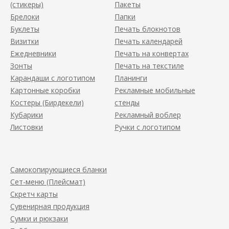
(стикеры)
Пакеты
Брелоки
Папки
Буклеты
Печать блокнотов
Визитки
Печать календарей
Ежедневники
Печать на конвертах
Зонты
Печать на текстиле
Карандаши с логотипом
Планинги
Картонные коробки
Рекламные мобильные
Костеры (Бирдекели)
стенды
Кубарики
Рекламный воблер
Листовки
Ручки с логотипом
Самокопирующиеся бланки
Сет-меню (Плейсмат)
Скретч карты
Сувенирная продукция
Сумки и рюкзаки