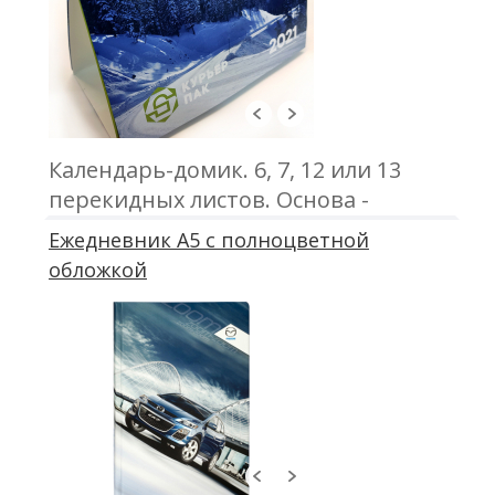
Календарь-домик. 6, 7, 12 или 13
перекидных листов. Основа -
картон. Бумага листов мелованная
Ежедневник А5 с полноцветной
130 г/м2, 150 г/м2. Цветная печать.
обложкой