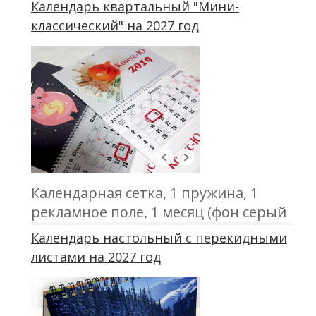
Календарь квартальный "Мини-
классический" на 2027 год
Календарная сетка, 1 пружина, 1
рекламное поле, 1 месяц (фон серый
и белый). Пластиковый бегунок,
Календарь настольный c перекидными
люверс. ламинация.
листами на 2027 год