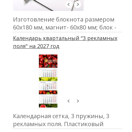
Изготовление блокнота размером
60х180 мм, магнит- 60х80 мм; блок -
60х100 мм, 25 листов, офсетная
Календарь квартальный "3 рекламных
печать; мини карандаш
поля" на 2027 год
Календарная сетка, 3 пружины, 3
рекламных поля. Пластиковый
бегунок, люверс. ламинация