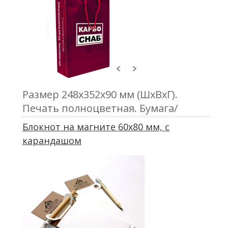
Размер 248х352х90 мм (ШхВхГ).
Печать полноцветная. Бумага/
картон 200 г/м2. Ламинация
Блокнот на магните 60х80 мм, с
глянецевая/матовая. Ручки-шнурки
карандашом