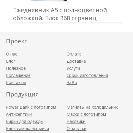
Ежедневник А5 с полноцветной
обложкой. Блок 368 страниц,
датированный/недатированный.
Обложка полноцветная с матовой/
Проект
глянцевой ламинацией.
О нас
Оплата
Блог
Доставка
Полезное
Услуги
Соглашение
Сроки изготовления
Контакты
ЧаВо
Продукция
Power Bank с логотипом
Магниты на холодильник
Антисептики
Маски с логотипом
Бирки для одежды
Наклейки
Блок самоклеящийся
Открытки