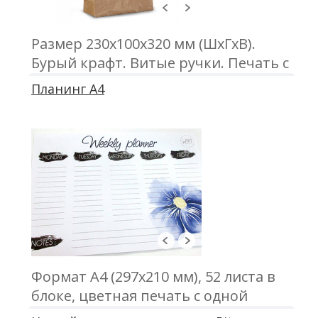
Размер 230х100х320 мм (ШхГхВ).
Бурый крафт. Витые ручки. Печать с
одной или двух сторон
Планинг А4
Формат А4 (297х210 мм), 52 листа в
блоке, цветная печать с одной
стороны, бумага офсетная 80 г\м2,