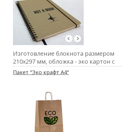
Изготовление блокнота размером
210х297 мм, обложка - эко картон с
печатью; блок 50 листов, офсетная
Пакет "Эко крафт А4"
печать; крепление - металлическая
пружина