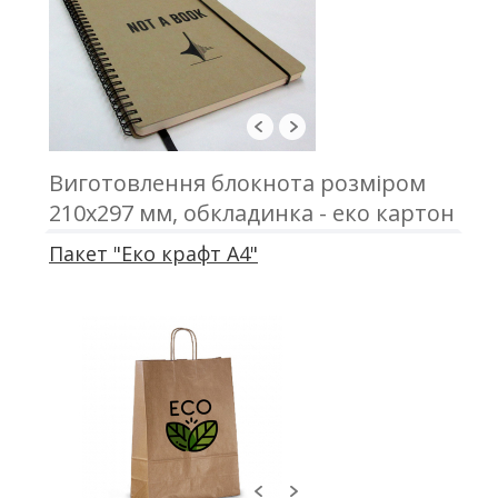
Виготовлення блокнота розміром
210х297 мм, обкладинка - еко картон
з друком; блок 50 аркушів, офсетний
Пакет "Еко крафт А4"
друк; кріплення - металева пружина