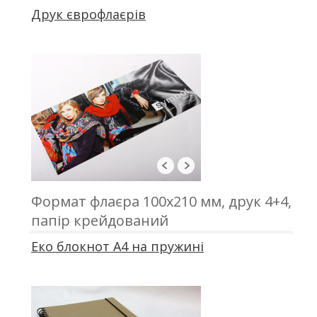
Друк єврофлаєрів
Формат флаєра 100х210 мм, друк 4+4,
папір крейдований
Еко блокнот А4 на пружині