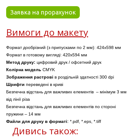
Заявка на прорахунок
Вимоги до макету
Формат дообрізний (з припусками по 2 мм): 424х598 мм
Формат в готовому вигляді: 420х594 мм
Метод друку: 
цифровий друк / офсетний друк
Колірна модель
 CMYK
Зображення растрові
 в роздільній здатності 300 dpi 
Шрифти
 переведені в криві
Безпечна відстань для важливих елементів  – мінімум 3 мм 
від лінії
 різа
Безпечна відстань для важливих елементів 
по стороні 
пружини – 14 мм
Файли для друку в форматі
: 
*.pdf, *.eps, *.tiff
Дивись також: