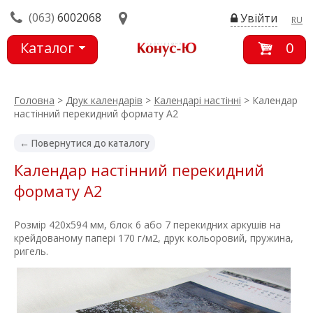
(063)
6002068
Увійти
RU
Каталог
0
товарів
Головна
>
Друк календарів
>
Календарі настінні
> Календар
настінний перекидний формату А2
← Повернутися до каталогу
Календар настінний перекидний
формату А2
Розмір 420х594 мм, блок 6 або 7 перекидних аркушів на
крейдованому папері 170 г/м2, друк кольоровий, пружина,
ригель.