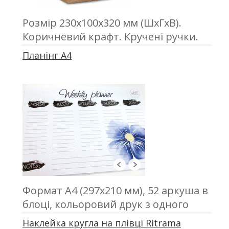
Розмір 230х100х320 мм (ШхГхВ).
Коричневий крафт. Кручені ручки.
Друк з одного або двох сторін
Планінг А4
Формат А4 (297х210 мм), 52 аркуша в
блоці, кольоровий друк з одного
боку, папір офсетний 80 г\м2,
Наклейка кругла на плівці Ritrama