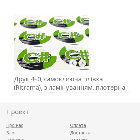
проклейка
Друк 4+0, самоклеюча плівка
(Ritrama), з ламінуванням, плотерна
порізка, відвантаження в А3 форматі
Проект
Про нас
Оплата
Блог
Доставка