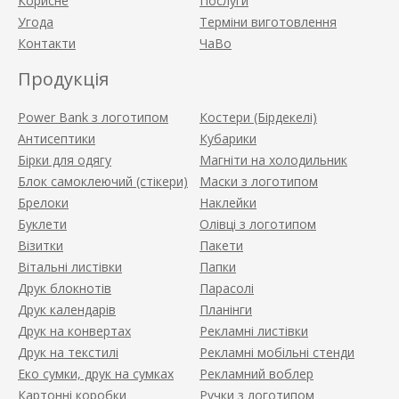
Корисне
Послуги
Угода
Терміни виготовлення
Контакти
ЧаВо
Продукція
Power Bank з логотипом
Костери (Бірдекелі)
Антисептики
Кубарики
Бірки для одягу
Магніти на холодильник
Блок самоклеючий (стікери)
Маски з логотипом
Брелоки
Наклейки
Буклети
Олівці з логотипом
Візитки
Пакети
Вітальні листівки
Папки
Друк блокнотів
Парасолі
Друк календарів
Планінги
Друк на конвертах
Рекламні листівки
Друк на текстилі
Рекламні мобільні стенди
Еко сумки, друк на сумках
Рекламний воблер
Картонні коробки
Ручки з логотипом