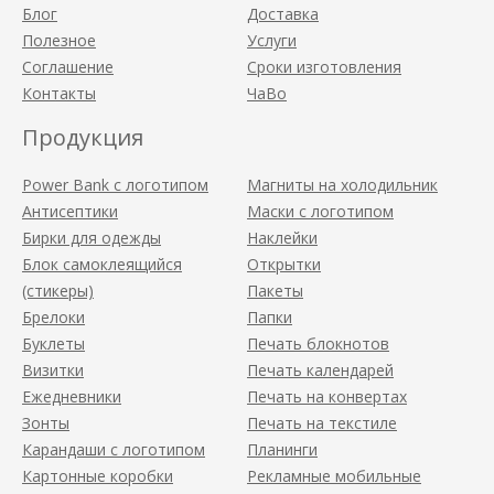
Блог
Доставка
Полезное
Услуги
Соглашение
Сроки изготовления
Контакты
ЧаВо
Продукция
Power Bank с логотипом
Магниты на холодильник
Антисептики
Маски с логотипом
Бирки для одежды
Наклейки
Блок самоклеящийся
Открытки
(стикеры)
Пакеты
Брелоки
Папки
Буклеты
Печать блокнотов
Визитки
Печать календарей
Ежедневники
Печать на конвертах
Зонты
Печать на текстиле
Карандаши с логотипом
Планинги
Картонные коробки
Рекламные мобильные