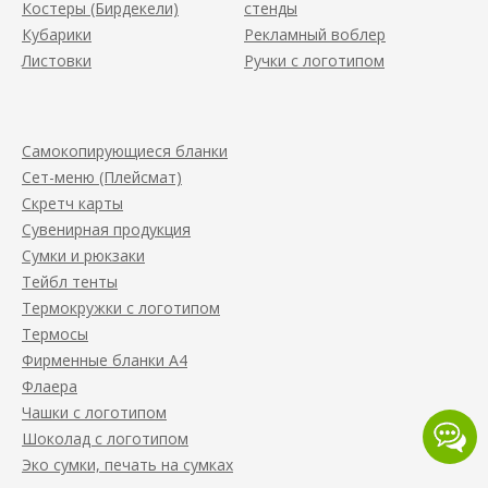
Костеры (Бирдекели)
стенды
Кубарики
Рекламный воблер
Листовки
Ручки с логотипом
Самокопирующиеся бланки
Сет-меню (Плейсмат)
Скретч карты
Сувенирная продукция
Сумки и рюкзаки
Тейбл тенты
Термокружки с логотипом
Термосы
Фирменные бланки А4
Флаера
Чашки с логотипом
Шоколад с логотипом
Эко сумки, печать на сумках