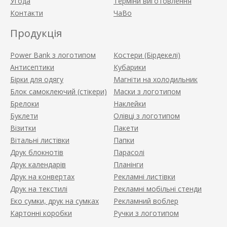
Угода
Терміни виготовлення
Контакти
ЧаВо
Продукція
Power Bank з логотипом
Костери (Бірдекелі)
Антисептики
Кубарики
Бірки для одягу
Магніти на холодильник
Блок самоклеючий (стікери)
Маски з логотипом
Брелоки
Наклейки
Буклети
Олівці з логотипом
Візитки
Пакети
Вітальні листівки
Папки
Друк блокнотів
Парасолі
Друк календарів
Планінги
Друк на конвертах
Рекламні листівки
Друк на текстилі
Рекламні мобільні стенди
Еко сумки, друк на сумках
Рекламний воблер
Картонні коробки
Ручки з логотипом