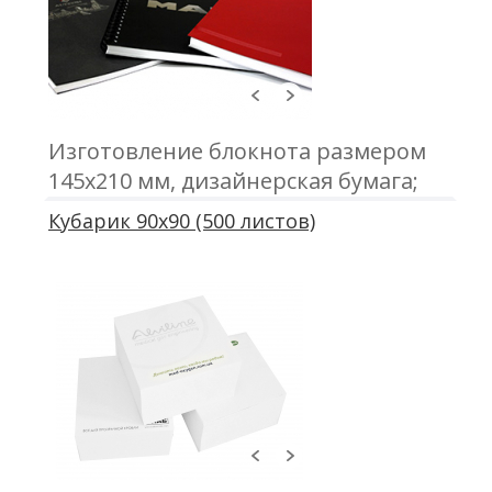
Изготовление блокнота размером
145х210 мм, дизайнерская бумага;
тиснение, трафарет; блок 50 листов,
Кубарик 90х90 (500 листов)
офсетная печать; металлическая
пружина