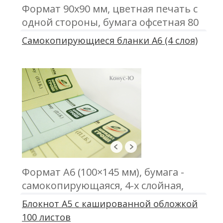
Формат 90х90 мм, цветная печать с
одной стороны, бумага офсетная 80
г\м2, 500 листов в блоке, проклейка
Самокопирующиеся бланки А6 (4 слоя)
по торцу
Формат А6 (100×145 мм), бумага -
самокопирующаяся, 4-х слойная,
офсетная печать, проклейка
Блокнот А5 с кашированной обложкой
100 листов