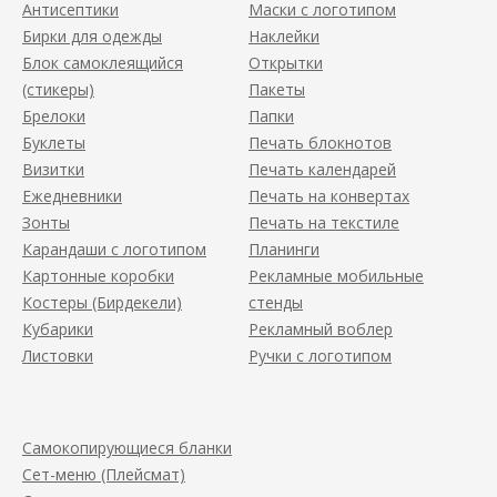
Антисептики
Маски с логотипом
Бирки для одежды
Наклейки
Блок самоклеящийся
Открытки
(стикеры)
Пакеты
Брелоки
Папки
Буклеты
Печать блокнотов
Визитки
Печать календарей
Ежедневники
Печать на конвертах
Зонты
Печать на текстиле
Карандаши с логотипом
Планинги
Картонные коробки
Рекламные мобильные
Костеры (Бирдекели)
стенды
Кубарики
Рекламный воблер
Листовки
Ручки с логотипом
Самокопирующиеся бланки
Сет-меню (Плейсмат)