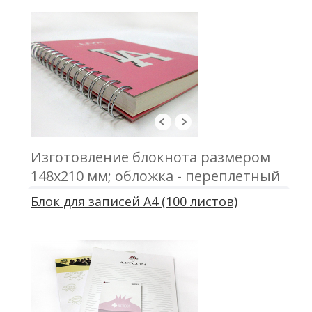
Изготовление блокнота размером
148х210 мм; обложка - переплетный
картон, кашировка; блок - 100
Блок для записей А4 (100 листов)
листов, бумага кремовая 80 г/м2,
офсетная печать; пружина