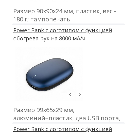
Размер 90x90x24 мм, пластик, вес -
180 г; тампопечать
Power Bank с логотипом с функцией
обогрева рук на 8000 мА/ч
Размер 99x65x29 мм,
алюминий+пластик, два USB порта,
индикация остатка заряда батареи,
Power Bank с логотипом с функцией
вес - 180 г; гравировка