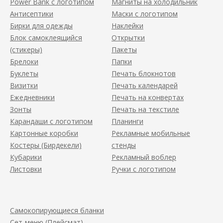
Power Bank с логотипом
Магниты на холодильник
Антисептики
Маски с логотипом
Бирки для одежды
Наклейки
Блок самоклеящийся
Открытки
(стикеры)
Пакеты
Брелоки
Папки
Буклеты
Печать блокнотов
Визитки
Печать календарей
Ежедневники
Печать на конвертах
Зонты
Печать на текстиле
Карандаши с логотипом
Планинги
Картонные коробки
Рекламные мобильные
Костеры (Бирдекели)
стенды
Кубарики
Рекламный воблер
Листовки
Ручки с логотипом
Самокопирующиеся бланки
Сет-меню (Плейсмат)