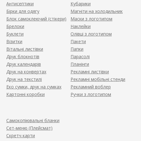
Антисептики
Кубарики
Бірки для одягу
Магніти на холодильник
Блок самоклеючий (стікери)
Маски з логотипом
Брелоки
Наклейки
Буклети
Олівці з логотипом
Візитки
Пакети
Вітальні листівки
Папки
Друк блокнотів
Парасолі
Друк календарів
Планінги
Друк на конвертах
Рекламні листівки
Друк на текстилі
Рекламні мобільні стенди
Еко сумки, друк на сумках
Рекламний воблер
Картонні коробки
Ручки з логотипом
Самокопіювальні бланки
Сет-меню (Плейсмат)
Скретч карти