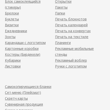
Блок самоклеящийся
Открытки
(стикеры)
Пакеты
Брелоки
Папки
Буклеты
Печать блокнотов
Визитки
Печать календарей
Ежедневники
Печать на конвертах
Зонты
Печать на текстиле
Карандаши с логотипом
Планинги
Картонные коробки
Рекламные мобильные
Костеры (Бирдекели)
стенды
Кубарики
Рекламный воблер
Листовки
Ручки с логотипом
Самокопирующиеся бланки
Сет-меню (Плейсмат)
Скретч карты
Сувенирная продукция