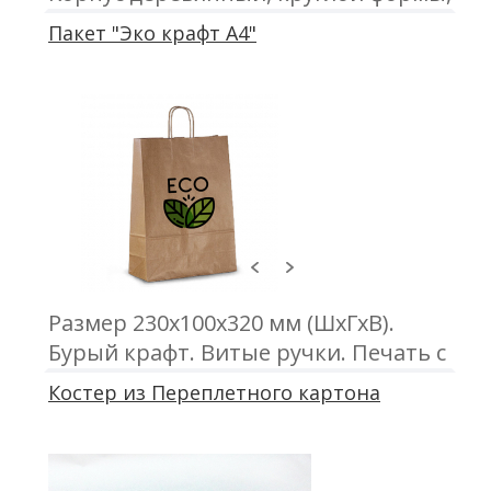
цвет белый. Заточен
Пакет "Эко крафт А4"
Размер 230х100х320 мм (ШхГхВ).
Бурый крафт. Витые ручки. Печать с
одной или двух сторон
Костер из Переплетного картона