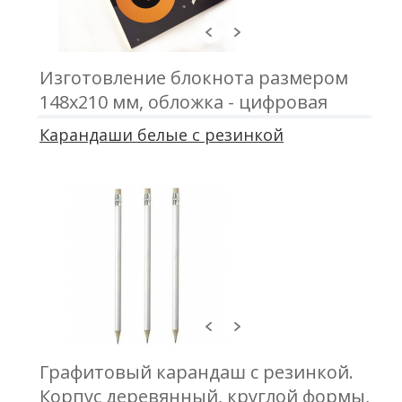
Изготовление блокнота размером
148х210 мм, обложка - цифровая
печать; блок - 50 листов, офсетная
Карандаши белые с резинкой
печать; крепление - металлическая
пружина
Графитовый карандаш с резинкой.
Корпус деревянный, круглой формы,