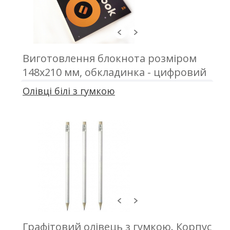
Виготовлення блокнота розміром
148х210 мм, обкладинка - цифровий
друк; блок - 50 аркушів, офсетний
Олівці білі з гумкою
друк; кріплення - металева пружина
Графітовий олівець з гумкою. Корпус