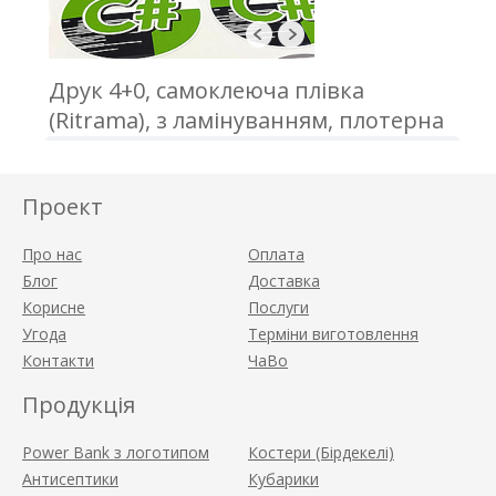
Друк 4+0, самоклеюча плівка
(Ritrama), з ламінуванням, плотерна
порізка, відвантаження в А3 форматі
Проект
Про нас
Оплата
Блог
Доставка
Корисне
Послуги
Угода
Терміни виготовлення
Контакти
ЧаВо
Продукція
Power Bank з логотипом
Костери (Бірдекелі)
Антисептики
Кубарики