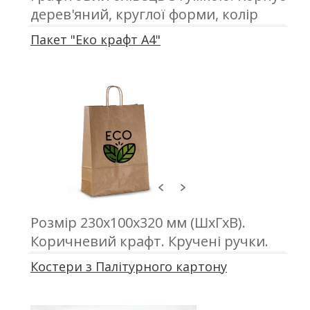
дерев'яний, круглої форми, колір
білий. Заточений
Пакет "Еко крафт А4"
Розмір 230х100х320 мм (ШхГхВ).
Коричневий крафт. Кручені ручки.
Друк з одного або двох сторін
Костери з Палітурного картону