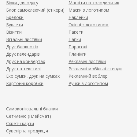
Бірки для одягу
Магніти на холодильник
Блок самоклеючий (стікери)
Маски з логотипом
Брелоки
Наклейки
Буклети
Олівці з логотипом
Візитки
Пакети
Вітальні листівки
Папки
Друк блокнотів
Парасолі
Друк календарів
Планінги
Друк на конвертах
Рекламні листівки
Друк на текстилі
Рекламні мобільні стенди
Еко сумки, друк на сумках
Рекламний воблер
Картонні коробки
Ручки з логотипом
Самокопіювальні бланки
Сет-меню (Плейсмат)
Скретч карти
Сувенірна продукція