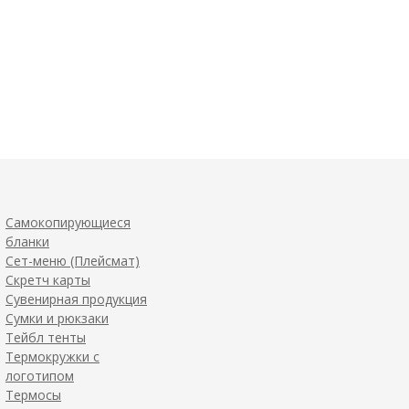
Самокопирующиеся
бланки
Сет-меню (Плейсмат)
Скретч карты
Сувенирная продукция
Сумки и рюкзаки
Тейбл тенты
Термокружки с
логотипом
Термосы