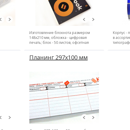
Изготовление блокнота размером
Корпус - 
148х210 мм, обложка - цифровая
в ассорти
печать; блок - 50 листов, офсетная
типограф
печать; крепление - металлическая
пружина
Планинг 297x100 мм
на