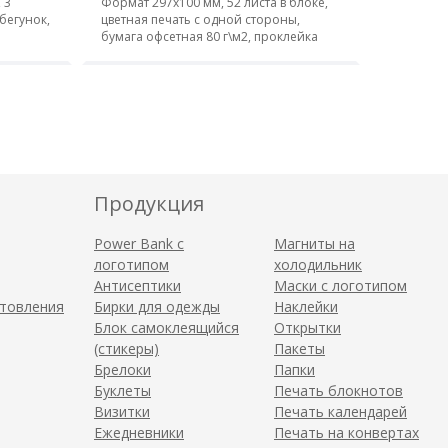
 3
Формат 297x100 мм, 52 листа в блоке,
бегунок,
цветная печать с одной стороны,
бумага офсетная 80 г\м2, проклейка
Продукция
Power Bank с
Магниты на
логотипом
холодильник
Антисептики
Маски с логотипом
отовления
Бирки для одежды
Наклейки
Блок самоклеящийся
Открытки
(стикеры)
Пакеты
Брелоки
Папки
Буклеты
Печать блокнотов
Визитки
Печать календарей
Ежедневники
Печать на конвертах