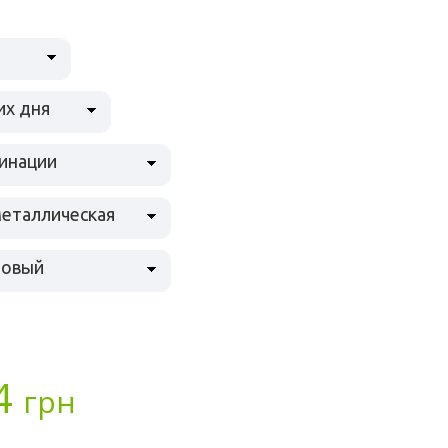
их дня
инации
металлическая
товый
4
грн