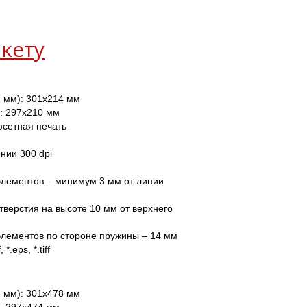
кету
 мм): 301х214 мм
: 297х210 мм
фсетная печать
нии 300 dpi 
лементов – минимум 3 мм от линии 
тверстия на высоте 10 мм от верхнего 
элементов по стороне пружины – 14 мм
, *.eps, *.tiff
 мм): 301х478 мм