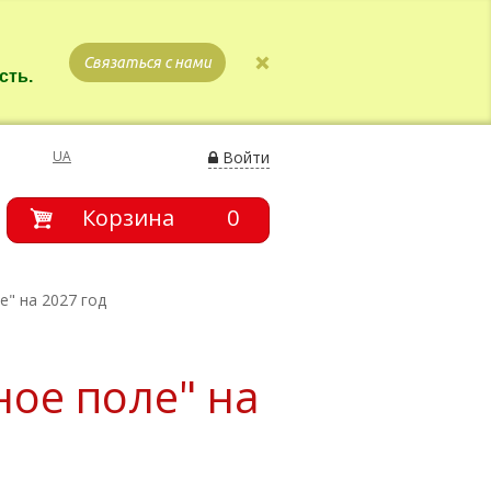
Связаться с нами
сть.
UA
Войти
Корзина
0
" на 2027 год
ое поле" на