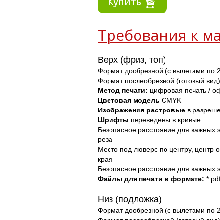
Купить
Требования к ма
Верх (фриз, топ)
Формат дообрезной (с вылетами по 2
Формат послеобрезной (готовый вид)
Метод печати: 
цифровая печать / о
Цветовая модель
 CMYK
Изображения
растровые
 в разреше
Шрифты 
переведены в кривые
Безопасное расстояние для важных э
реза
Место под люверс по центру, центр о
края
Безопасное расстояние для важных 
Файлы для печати в формате: 
*.pdf
Низ (подложка) 
Формат дообрезной (с вылетами по 2