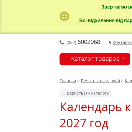
Звертаємо в
Всі відхилення від па
6002068
(063)
Контакт
Каталог товаров
Главная
>
Печать календарей
>
Кал
← Вернуться к каталогу
Календарь к
2027 год