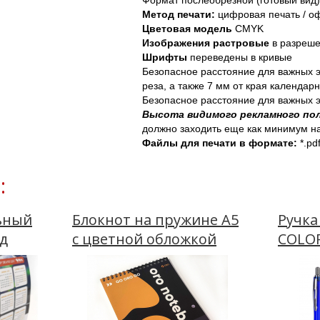
Формат послеобрезной (готовый вид)
Метод печати: 
цифровая печать / о
Цветовая модель
 CMYK
Изображения
растровые
 в разреше
Шрифты 
переведены в кривые
Безопасное расстояние для важных э
реза, а также 7 мм от края календарн
Безопасное расстояние для важных 
Высота видимого рекламного поля
должно заходить еще как минимум на
Файлы для печати в формате: 
*.pdf
:
ьный
Блокнот на пружине А5
Ручка
од
с цветной обложкой
COLOR
логот