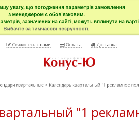
ашу увагу, що погодження параметрів замовлення
з менеджером є обов'язковим.
раметрів, зазначених на сайті, можуть вплинути на варті
Вибачте за тимчасові незручності.
ы
Свяжитесь с нами
Оплата
Доставка
ендари квартальные
> Календарь квартальный "1 рекламное поле
вартальный "1 рекламн