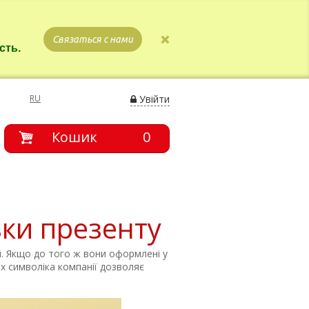
Связаться с нами
сть.
RU
Увійти
Кошик
0
вки презенту
й. Якщо до того ж вони оформлені у
их символіка компанії дозволяє