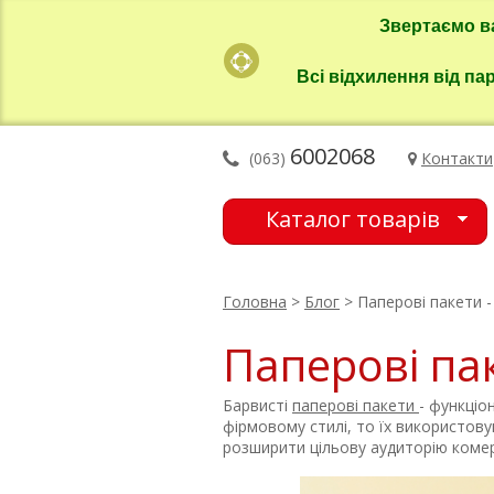
Звертаємо в
Всі відхилення від па
6002068
(063)
Контакти
Каталог товарів
Головна
>
Блог
> Паперові пакети -
Паперові пак
Барвисті
паперові пакети
- функціо
фірмовому стилі, то їх використову
розширити цільову аудиторію комерц