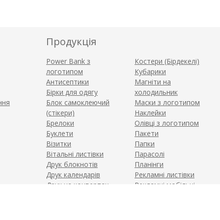
Продукція
Power Bank з
Костери (Бірдекелі)
логотипом
Кубарики
Антисептики
Магніти на
Бірки для одягу
холодильник
ння
Блок самоклеючий
Маски з логотипом
(стікери)
Наклейки
Брелоки
Олівці з логотипом
Буклети
Пакети
Візитки
Папки
Вітальні листівки
Парасолі
Друк блокнотів
Планінги
Друк календарів
Рекламні листівки
Друк на конвертах
Рекламні мобільні
Друк на текстилі
стенди
Еко сумки, друк на
Рекламний воблер
сумках
Ручки з логотипом