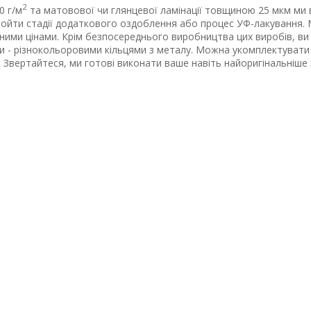
2
0 г/м
та матовової чи глянцевої ламінації товщиною 25 мкм ми 
ройти стадії додаткового оздоблення або процес УФ-лакування. 
тними цінами. Крім безпосереднього виробництва цих виробів, в
 - різнокольоровими кільцями з металу. Можна укомплектувати
. Звертайтеся, ми готові виконати ваше навіть найоригінальніше