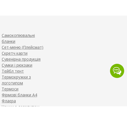
Самокопіювальні
бланки
Сет-меню (Плейсмат)
Скретч карти
Сувенірна продукція
Сумки і рюкзаки
Тейбл тент
Термокружки з
логотипом
Термоси
Фірмові бланки А4
Флаєра
Чашки з логотипом
Шоколад з логотипом
Щоденники