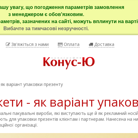
ашу увагу, що погодження параметрів замовлення
з менеджером є обов'язковим.
раметрів, зазначених на сайті, можуть вплинути на варті
Вибачте за тимчасові незручності.
Зв'яжіться з нами
Оплата
Доставка
 як варіант упаковки презенту
ети - як варіант упако
нальні пакувальні вироби, які виступають ще й як рекламний носі
ють для упаковки презентів клієнтам і партнерам. Нанесена на н
ійної організації.