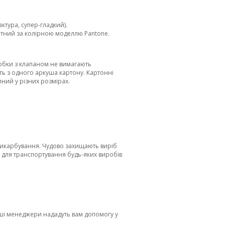
актура, супер-гладкий).
етний за колірною моделлю Pantone.
робки з клапаном не вимагають
ть з одного аркуша картону. Картонні
пний у різних розмірах.
викарбування. Чудово захищають виріб
и для транспортування будь-яких виробів
аші менеджери нададуть вам допомогу у