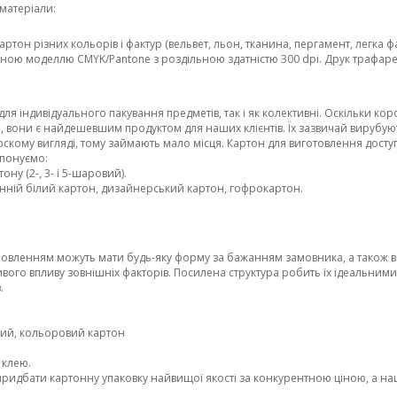
матеріали:
артон різних кольорів і фактур (вельвет, льон, тканина, пергамент, легка ф
ірною моделлю CMYK/Pantone з роздільною здатністю 300 dpi. Друк трафар
я індивідуального пакування предметів, так і як колективні. Оскільки ко
, вони є найдешевшим продуктом для наших клієнтів. Їх зазвичай вирубую
оскому вигляді, тому займають мало місця. Картон для виготовлення досту
понуємо:
ну (2-, 3- і 5-шаровий).
нній білий картон, дизайнерський картон, гофрокартон.
мовленням можуть мати будь-яку форму за бажанням замовника, а також 
вого впливу зовнішніх факторів. Посилена структура робить їх ідеальним
.
лий, кольоровий картон
 клею.
 придбати картонну упаковку найвищої якості за конкурентною ціною, а н