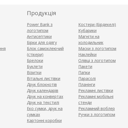
Продукція
Power Bank з
Костери (Бірдекелі)
логотипом
Кубарики
Антисептики
Магніти на
Бірки для одягу
холодильник
ння
Блок самоклеючий
Маски з логотипом
(стікери)
Наклейки
Брелоки
Олівці з логотипом
Буклети
Пакети
Візитки
Папки
Вітальні листівки
Парасолі
Друк блокнотів
Планінги
Друк календарів
Рекламні листівки
Друк на конвертах
Рекламні мобільні
Друк на текстилі
стенди
Еко сумки, друк на
Рекламний воблер
сумках
Ручки з логотипом
Картонні коробки