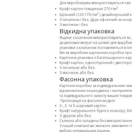
Для виробництва використовуються такі 
2
Крафт картон товщиною 270 г/м
.
2
Щільний (120-170 г/м
­) дизайнерський к
З печаткою і без. Друк офсетний за кол
З висічкою і без.
Відкидна упаковка
Ящики з клапаном використовуються як дл
додаткових витрат на штамп для вирубки
упаковки з клапаном поставляються в пл
Ми як виробник картонних коробок про
Картонна упаковка з багатошарного карто
Крафт картон, односторонній і двосторо
З печаткою або без.
З висічкою або без.
Фасонна упаковка
Картонні коробки за індивідуальним за
від механічних пошкоджень і несприятли
та індивідуального захисту ваших товарів
Пропозиція на фасонні моделі:
2-, 2- та 5-шаровий картон.
Крафт натурального бурого кольору, бі
З друком або без.
Склеєна або складена без використання
У нашій компанії ви зможете замовити і
виборі оптимальних рішень.