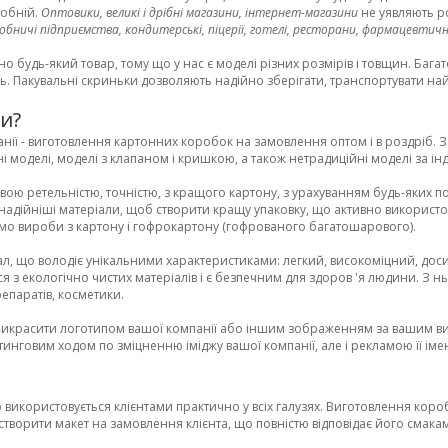
робній.
Оптовики, великі і дрібні магазини, інтернет-магазини
не уявляють р
 виробничі підприємства, кондитерські, піцерії, готелі, ресторани, фармацевтичн
 будь-який товар, тому що у нас є моделі різних розмірів і товщин. Бага
ь. Пакувальні скриньки дозволяють надійно зберігати, транспортувати най
и?
анії - виготовлення картонних коробок на замовлення оптом і в роздріб. 
і моделі, моделі з клапаном і кришкою, а також нетрадиційні моделі за і
ю ретельністю, точністю, з кращого картону, з урахуванням будь-яких п
надійніші матеріали, щоб створити кращу упаковку, що активно використов
о вироби з картону і гофрокартону (гофрованого багатошарового).
ал, що володіє унікальними характеристиками: легкий, високоміцний, доси
ся з екологічно чистих матеріалів і є безпечним для здоров 'я людини. З н
епаратів, косметики.
рикрасити логотипом вашої компанії або іншим зображенням за вашим 
инговим ходом по зміцненню іміджу вашої компанії, але і рекламою її імені
використовується клієнтами практично у всіх галузях. Виготовлення короб
творити макет на замовлення клієнта, що повністю відповідає його смакам