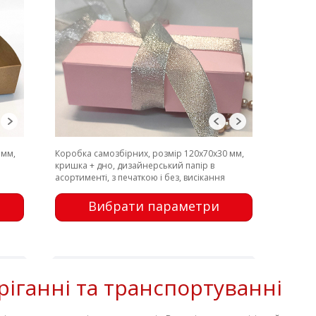
 мм,
Коробка самозбірних, розмір 120х70х30 мм,
кришка + дно, дизайнерський папір в
асортименті, з печаткою і без, висікання
Вибрати параметри
ріганні та транспортуванні