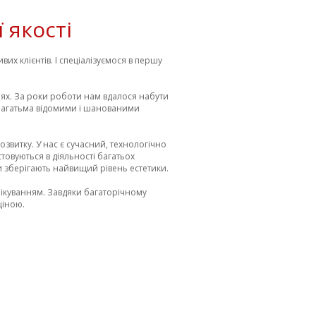
 якості
их клієнтів. І спеціалізуємося в першу
нях. За роки роботи нам вдалося набути
 з багатьма відомими і шанованими
звитку. У нас є сучасний, технологічно
овуються в діяльності багатьох
и зберігають найвищий рівень естетики.
ікуванням. Завдяки багаторічному
ціною.