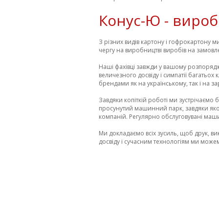
Конус-Ю - вироб
З різних видів картону і гофрокартону м
чергу на виробництві виробів на замовл
Наші фахівці завжди у вашому розпорядж
величезного досвіду і симпатії багатьох
брендами як на українському, так і на з
Завдяки копіткій роботі ми зустрічаємо 
просунутий машинний парк, завдяки яком
компаній. Регулярно обслуговувані маши
Ми докладаємо всіх зусиль, щоб друк, 
досвіду і сучасним технологіям ми може