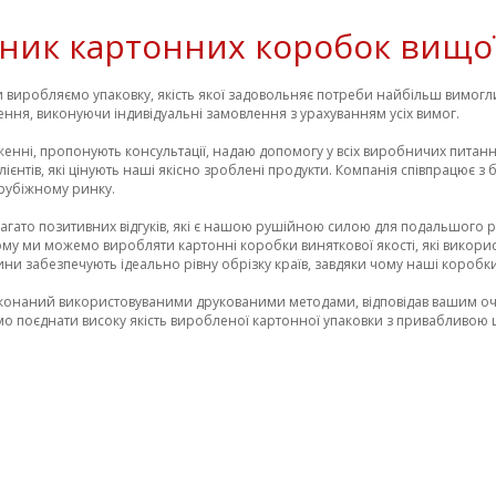
ник картонних коробок вищої
и виробляємо упаковку, якість якої задовольняє потреби найбільш вимоглив
ення, виконуючи індивідуальні замовлення з урахуванням усіх вимог.
енні, пропонують консультації, надаю допомогу у всіх виробничих питан
 клієнтів, які цінують наші якісно зроблені продукти. Компанія співпрацює
арубіжному ринку.
багато позитивних відгуків, які є нашою рушійною силою для подальшого ро
у ми можемо виробляти картонні коробки виняткової якості, які використ
ни забезпечують ідеально рівну обрізку країв, завдяки чому наші коробк
виконаний використовуваними друкованими методами, відповідав вашим оч
мо поєднати високу якість виробленої картонної упаковки з привабливою 