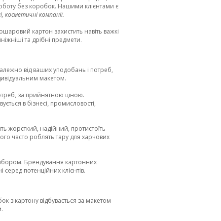
оботу без коробок. Нашими клієнтами є
і, косметичні компанії.
тошаровий картон захистить навіть важкі
ніжніші та дрібні предмети.
Залежно від ваших уподобань і потреб,
ндивідуальним макетом.
отреб, за прийнятною ціною.
ується в бізнесі, промисловості,
ть жорсткий, надійний, протистоїть
ього часто роблять тару для харчових
вибором. Брендування картонних
 серед потенційних клієнтів.
ок з картону відбувається за макетом
.