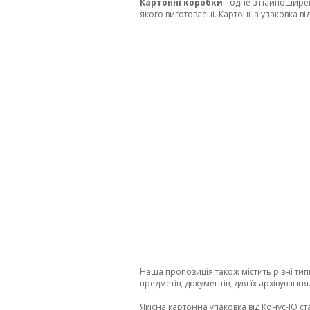
Картонні коробки
- одне з найпоширені
якого виготовлені. Картонна упаковка в
Наша пропозиція також містить різні ти
предметів, документів, для їх архівуванн
Якісна картонна упаковка від Конус-Ю ст