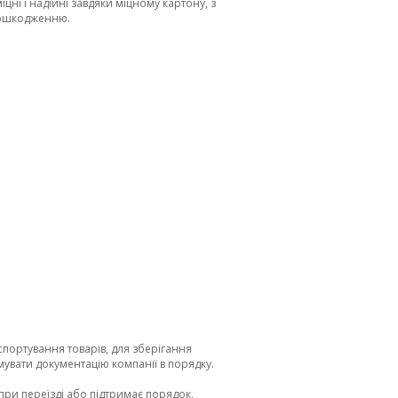
цні і надійні завдяки міцному картону, з
 пошкодженню.
портування товарів, для зберігання
имувати документацію компанії в порядку.
 при переїзді або підтримає порядок,