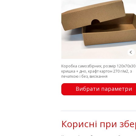
Коробка самозбірних, розмір 120х70х30
кришка + дно, крафт картон 270 г/м2, з
печаткою і без, висікання
Вибрати параметри
Корисні при збе