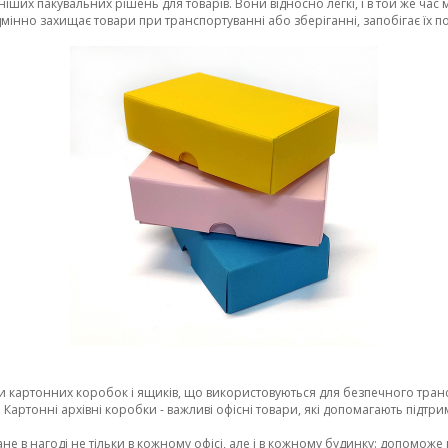
ших пакувальних рішень для товарів. Вони відносно легкі, і в той же час мі
ідмінно захищає товари при транспортуванні або зберіганні, запобігає їх
пи картонних коробок і ящиків, що використовуються для безпечного транс
я. Картонні архівні коробки - важливі офісні товари, які допомагають підтр
ане в нагоді не тільки в кожному офісі, але і в кожному будинку: допоможе