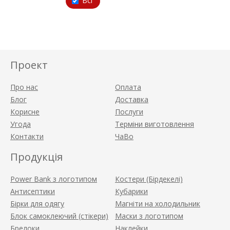
Всі
Проект
Про нас
Оплата
Блог
Доставка
Корисне
Послуги
Угода
Терміни виготовлення
Контакти
ЧаВо
Продукція
Power Bank з логотипом
Костери (Бірдекелі)
Антисептики
Кубарики
Бірки для одягу
Магніти на холодильник
Блок самоклеючий (стікери)
Маски з логотипом
Брелоки
Наклейки