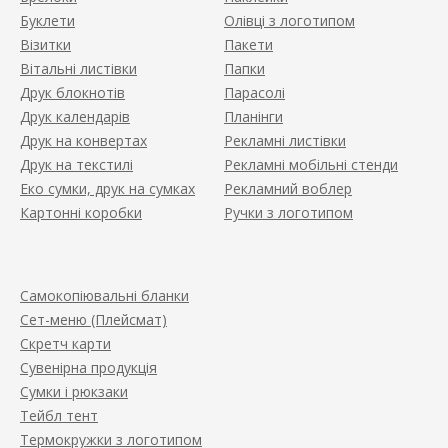
Буклети
Олівці з логотипом
Візитки
Пакети
Вітальні листівки
Папки
Друк блокнотів
Парасолі
Друк календарів
Планінги
Друк на конвертах
Рекламні листівки
Друк на текстилі
Рекламні мобільні стенди
Еко сумки, друк на сумках
Рекламний воблер
Картонні коробки
Ручки з логотипом
Самокопіювальні бланки
Сет-меню (Плейсмат)
Скретч карти
Сувенірна продукція
Сумки і рюкзаки
Тейбл тент
Термокружки з логотипом