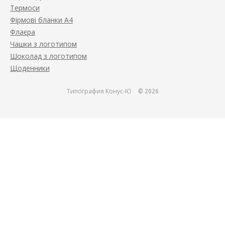
Термоси
Фірмові бланки А4
Флаєра
Чашки з логотипом
Шоколад з логотипом
Щоденники
Типография Конус-Ю
© 2026