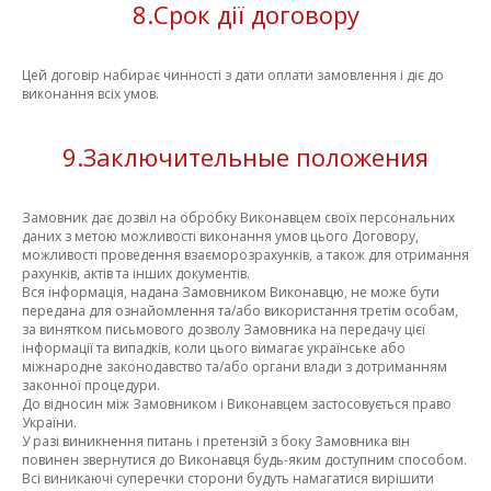
8.Срок дії договору
Цей договір набирає чинності з дати оплати замовлення і діє до
виконання всіх умов.
9.Заключительные положения
Замовник дає дозвіл на обробку Виконавцем своїх персональних
даних з метою можливості виконання умов цього Договору,
можливості проведення взаєморозрахунків, а також для отримання
рахунків, актів та інших документів.
Вся інформація, надана Замовником Виконавцю, не може бути
передана для ознайомлення та/або використання третім особам,
за винятком письмового дозволу Замовника на передачу цієї
інформації та випадків, коли цього вимагає українське або
міжнародне законодавство та/або органи влади з дотриманням
законної процедури.
До відносин між Замовником і Виконавцем застосовується право
України.
У разі виникнення питань і претензій з боку Замовника він
повинен звернутися до Виконавця будь-яким доступним способом.
Всі виникаючі суперечки сторони будуть намагатися вирішити