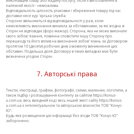
Виконавцем товар або надану послугу, після її виготовлення в
належній якості - неможлива.
Відповідальність цілісність упаковки і збереження товару під час
доставки несе кур 'єрська служба.
Сторони звільняються від відповідальності у разі, коли
неможливість виконання виникла за обставинами, за які жодна зі
Сторін не відповідає (форс-мажор). Сторона, яка не може виконати
свого зобов 'язання, повинна сповістити іншу Сторону про
перешкоду та його вплив на виконання зобов' язань за Договором
протягом 10 (десяти) робочих днів з моменту виникнення цих
обставин. Подальша доля Договору в таких випадках має бути
визначена угодою Сторін.
7. Авторські права
Тексти, ілюстрації, графіки, фотографії, схеми, малюнки, логотипи, а
також підбір і розташування контенту за сайтом https://konus-
u.com.ua, весь вихідний код і весь інший зміст сайту https://konus-
u.com.ua є інтелектуальною та авторською власністю ТОВ "Конус-
Ю".
Будь-яке розміщення цієї інформації без згоди ТОВ "Конус-Ю"
заборонено.