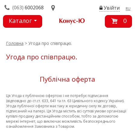
(063)
6002068
Увійти
RU
Каталог
0
товарів
Головна
> Угода про співпрацю.
Угода про співпрацю.
Публічна оферта
Ця Угода є публічною офертою і не потребує підписання
(відповідно до ст.ст. 633, 641 та гл. 63 Цивільного кодексу України).
Угода публічної оферти має таку ж юридичну силу як договір,
підписаний на папері. Ця Угода містить всі суттєві умови організації
купівлі-продажу дистанційним способом, тобто за допомогою
мережі інтернет, що виключає можливість безпосереднього
ознайомлення Замовника з Товаром.