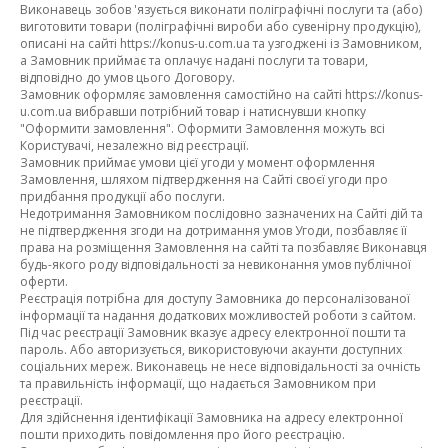
Виконавець зобов 'язується виконати поліграфічні послуги та (або)
виготовити товари (поліграфічні вироби або сувенірну продукцію),
описані на сайті https://konus-u.com.ua та узгоджені із Замовником,
а Замовник приймає та оплачує надані послуги та товари,
відповідно до умов цього Договору.
Замовник оформляє замовлення самостійно на сайті https://konus-
u.com.ua вибравши потрібний товар і натиснувши кнопку
"Оформити замовлення". Оформити Замовлення можуть всі
Користувачі, незалежно від реєстрації.
Замовник приймає умови цієї угоди у момент оформлення
Замовлення, шляхом підтвердження на Сайті своєї угоди про
придбання продукції або послуги.
Недотримання Замовником послідовно зазначених на Сайті дій та
не підтвердження згоди на дотримання умов Угоди, позбавляє її
права на розміщення Замовлення на сайті та позбавляє Виконавця
будь-якого роду відповідальності за невиконання умов публічної
оферти.
Реєстрація потрібна для доступу Замовника до персоналізованої
інформації та надання додаткових можливостей роботи з сайтом.
Під час реєстрації Замовник вказує адресу електронної пошти та
пароль. Або авторизується, використовуючи акаунти доступних
соціальних мереж. Виконавець не несе відповідальності за очність
та правильність інформації, що надається Замовником при
реєстрації.
Для здійснення ідентифікації Замовника на адресу електронної
пошти приходить повідомлення про його реєстрацію.