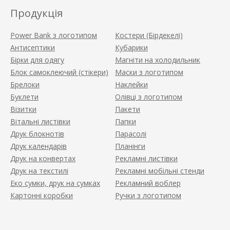
Продукція
Power Bank з логотипом
Костери (Бірдекелі)
Антисептики
Кубарики
Бірки для одягу
Магніти на холодильник
Блок самоклеючий (стікери)
Маски з логотипом
Брелоки
Наклейки
Буклети
Олівці з логотипом
Візитки
Пакети
Вітальні листівки
Папки
Друк блокнотів
Парасолі
Друк календарів
Планінги
Друк на конвертах
Рекламні листівки
Друк на текстилі
Рекламні мобільні стенди
Еко сумки, друк на сумках
Рекламний воблер
Картонні коробки
Ручки з логотипом