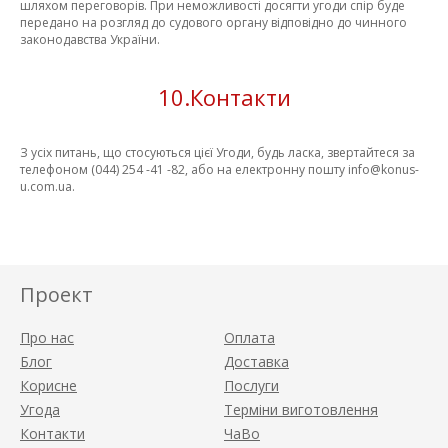
шляхом переговорів. При неможливості досягти угоди спір буде
передано на розгляд до судового органу відповідно до чинного
законодавства України.
10.Контакти
З усіх питань, що стосуються цієї Угоди, будь ласка, звертайтеся за
телефоном (044) 254 -41 -82, або на електронну пошту info@konus-
u.com.ua.
Проект
Про нас
Оплата
Блог
Доставка
Корисне
Послуги
Угода
Терміни виготовлення
Контакти
ЧаВо