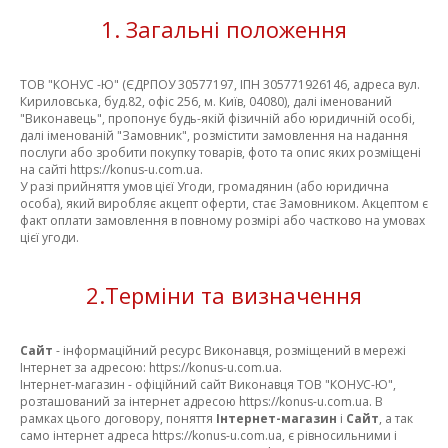
1. Загальні положення
ТОВ "КОНУС -Ю" (ЄДРПОУ 30577197, ІПН 305771926146, адреса вул.
Кириловська, буд.82, офіс 256, м. Київ, 04080), далі іменований
"Виконавець", пропонує будь-якій фізичній або юридичній особі,
далі іменованій "Замовник", розмістити замовлення на надання
послуги або зробити покупку товарів, фото та опис яких розміщені
на сайті https://konus-u.com.ua.
У разі прийняття умов цієї Угоди, громадянин (або юридична
особа), який виробляє акцепт оферти, стає Замовником. Акцептом є
факт оплати замовлення в повному розмірі або частково на умовах
цієї угоди.
2.Терміни та визначення
Сайт
- інформаційний ресурс Виконавця, розміщений в мережі
Інтернет за адресою: https://konus-u.com.ua.
Інтернет-магазин - офіційний сайт Виконавця ТОВ "КОНУС-Ю",
розташований за інтернет адресою https://konus-u.com.ua. В
рамках цього договору, поняття
Інтернет-магазин
і
Сайт
, а так
само інтернет адреса https://konus-u.com.ua, є рівносильними і