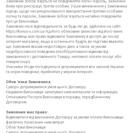
Замовник зобов 'язується не повідомляти логін і пароль, зазначені
йому при реєстрації, третім особам. У разі виникнення у Замовника
підозр, щодо несанкціонованого використання третіми особами
логіну та паролю, Замовник зобов 'язується негайно повідомити
про це Виконавця.
Замовник несе відповідальність за будь-які дії, здійснені на сайті
https://konus-u.com.ua під його обліковим записом і від його імені.
Виконавець має право відмовити Замовнику в доступі до послуг
інтернет-магазину, якщо в останнього будуть всі підстави вважати,
що Замовник вказав недостовірні дані, а також за умови
недобросовісної поведінки (необґрунтованої відмови від
замовленого і доставленого Товару, неповної оплати послуг або
товарів тощо)
Учасники Угоди погоджуються дотримуватися всіх законів України
та норм поведінки, прийнятих у мережі Інтернет.
Обов 'язки Замовника:
Суворо дотримуватися умов цього Договору.
Надавати Виконавцю запитувані ним матеріали та інформацію;
Оплачувати Послуги Виконавця в порядку, передбаченому
Договором.
Замовник має право:
Відмовитися від виконання Договору за умови оплати Виконавцю
фактично понесених ним витрат.
Обов 'язки Виконавця:
Суворо дотримуватися умов цього Договору.