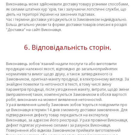
Виконавець може здійснювати доставку товару різними способами,
як силами штатних кур 'єрів, так і залучаючи логістичні служби, що
діють на території України на законних підставах.
Час і терміни доставки узгоджуються із Замовником індивідуально.
Більш детально умови та форми доставки товарів описані в розділі
"Доставка" на сайті Виконавця.
6. Відповідальність сторін.
Виконавець зобов 'язаний надати послуги та або виготовити
продукцію належної якості, відповідно до загальноприйнятих
нормативів та вимог щодо друку, а також затвердженого із
Замовником, оригінал-макету продукції, в електронному вигляді. За
знайдені помилки та неточності в тексті, в тому числі зміну
параметрів продукції, після узгодження макету, витрати, щодо зміни
(виправлення) таких, компенсуються Замовником в обсязі вартості
робіт, виконаних на момент виявлення неточностей.
У разі виявлення шлюбу Замовник зобов 'язується повідомити про
це Виконавця в термін 14 днів з моменту доставки замовлення. Для
підтвердження дефекту товар передається на експертизу
Виконавцю, за адресою його реєстрації. У разі провини Виконавця,
дефект підлягає усуненню силами і за рахунок Виконавця.
Повернення або відмова Замовником приймати виготовлений