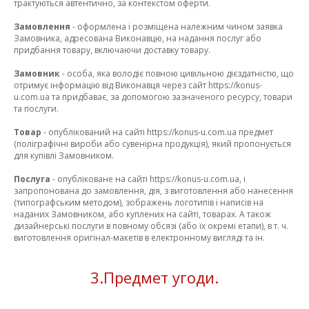
трактуються автентично, за контекстом оферти.
Замовлення
- оформлена і розміщена належним чином заявка
Замовника, адресована Виконавцю, на надання послуг або
придбання товару, включаючи доставку товару.
Замовник
- особа, яка володіє повною цивільною дієздатністю, що
отримує інформацію від Виконавця через сайт https://konus-
u.com.ua та придбаває, за допомогою зазначеного ресурсу, товари
та послуги.
Товар
- опублікований на сайті https://konus-u.com.ua предмет
(поліграфічні вироби або сувенірна продукція), який пропонується
для купівлі Замовником.
Послуга
- опубліковане на сайті https://konus-u.com.ua, і
запропонована до замовлення, дія, з виготовлення або нанесення
(типографським методом), зображень логотипів і написів на
наданих Замовником, або куплених на сайті, товарах. А також
дизайнерські послуги в повному обсязі (або їх окремі етапи), в т. ч.
виготовлення оригінал-макетів в електронному вигляді та ін.
3.Предмет угоди.