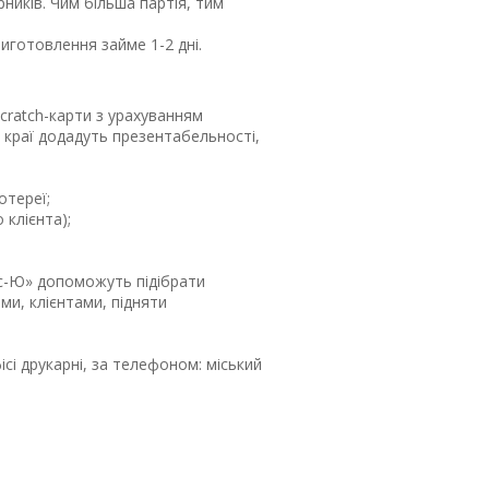
рників. Чим більша партія, тим
иготовлення займе 1-2 дні.
cratch-карти з урахуванням
 краї додадуть презентабельності,
отереї;
 клієнта);
онус-Ю» допоможуть підібрати
ми, клієнтами, підняти
сі друкарні, за телефоном: міський