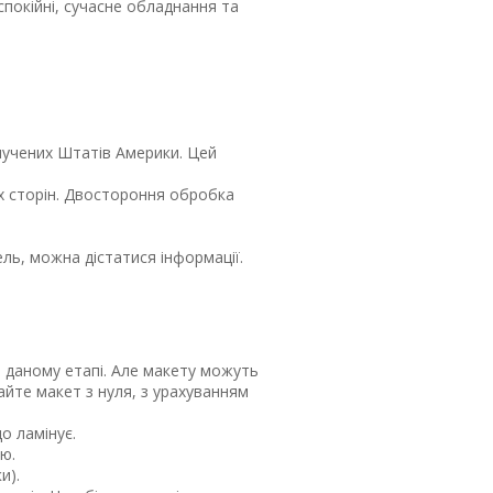
спокійні, сучасне обладнання та
олучених Штатів Америки. Цей
вох сторін. Двостороння обробка
ль, можна дістатися інформації.
а даному етапі. Але макету можуть
айте макет з нуля, з урахуванням
о ламінує.
ю.
и).