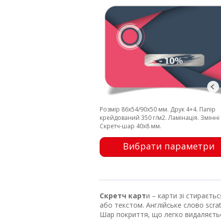
Розмір 86х54/90х50 мм. Друк 4+4. Папір
крейдований 350 г/м2. Ламінація. Змінні 
Скретч-шар 40х8 мм.
Вибрати параметри
Скретч карт
и – карти зі стираєт
або текстом. Англійське слово scra
Шар покриття, що легко видаляєтьс