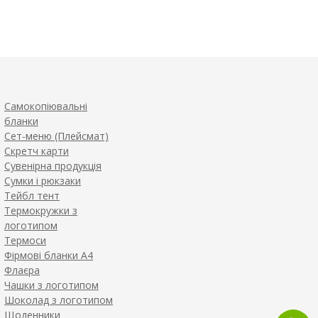
Самокопіювальні
бланки
Сет-меню (Плейсмат)
Скретч карти
Сувенірна продукція
Сумки і рюкзаки
Тейбл тент
Термокружки з
логотипом
Термоси
Фірмові бланки А4
Флаєра
Чашки з логотипом
Шоколад з логотипом
Щоденники