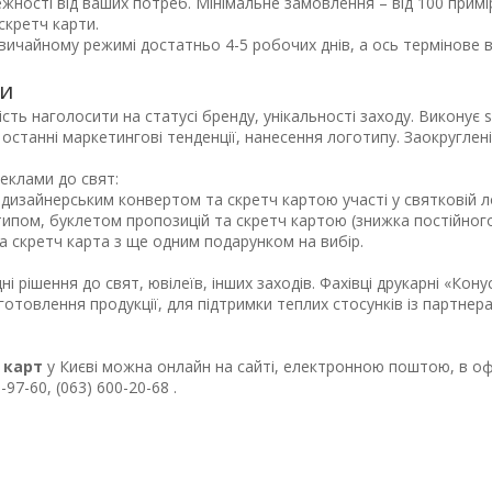
ежності від ваших потреб. Мінімальне замовлення – від 100 примі
скретч карти.
вичайному режимі достатньо 4-5 робочих днів, а ось термінове в
ти
ть наголосити на статусі бренду, унікальності заходу. Виконує s
станні маркетингові тенденції, нанесення логотипу. Заокруглені
реклами до свят:
 дизайнерським конвертом та скретч картою участі у святковій л
типом, буклетом пропозицій та скретч картою (знижка постійного
а скретч карта з ще одним подарунком на вибір.
дні рішення до свят, ювілеїв, інших заходів. Фахівці друкарні «К
готовлення продукції, для підтримки теплих стосунків із партнера
 карт
у Києві можна онлайн на сайті, електронною поштою, в офі
-97-60, (063) 600-20-68 .