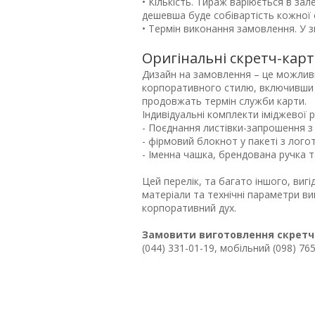
• Кількість. Тираж варіюється в зал
дешевша буде собівартість кожної 
• Термін виконання замовлення. У з
Оригінальні скретч-кар
Дизайн на замовлення – це можливіс
корпоративного стилю, включивши о
продовжать термін служби карти.
Індивідуальні комплекти іміджевої 
- Поєднання листівки-запрошення з
- фірмовий блокнот у пакеті з лого
- Іменна чашка, брендована ручка т
Цей перелік, та багато іншого, вигі
матеріали та технічні параметри ви
корпоративний дух.
Замовити виготовлення скретч
(044) 331-01-19, мобільний (098) 765