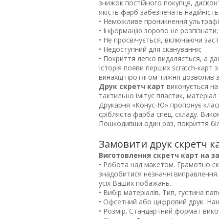
знижок постійного покупця, дисконт
якість фарб забезпечать надійність
• Неможливе проникнення ультрафі
• Інформацію зорово не розпізнати;
• Не просвічується, включаючи заст
• Недоступний для сканування;
• Покриття легко видаляється, а да
Історія появи перших scratch-карт 
винахід протягом тижня дозволив з
Друк скретч карт
виконується на 
тактильно імітує пластик, матеріал
Друкарня «Конус-Ю» пропонує класи
срібляста фарба спец. складу. Вико
Пошкодивши один раз, покриття біл
Замовити друк скретч ка
Виготовлення скретч карт на 
• Робота над макетом. Грамотно ск
знадобитися незначні виправлення.
усіх Ваших побажань.
• Вибір матеріалів. Тип, густина па
• Офсетний або цифровий друк. На
• Розмір. Стандартний формат викон