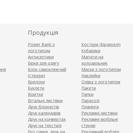
Продукція
Power Bank з
Костери (Бірдекелі)
логотипом
Кубарики
Антисептики
Магніти на
Бірки для одягу
холодильник
ння
Блок самоклеючий
Маски з логотипом
(стікери)
Наклейки
Брелоки
Олівці з логотипом
Буклети
Пакети
Візитки
Папки
Вітальні листівки
Парасолі
Друк блокнотів
Планінги
Друк календарів
Рекламні листівки
Друк на конвертах
Рекламні мобільні
Друк на текстилі
стенди
Еко сумки, друк на
Рекламний воблер