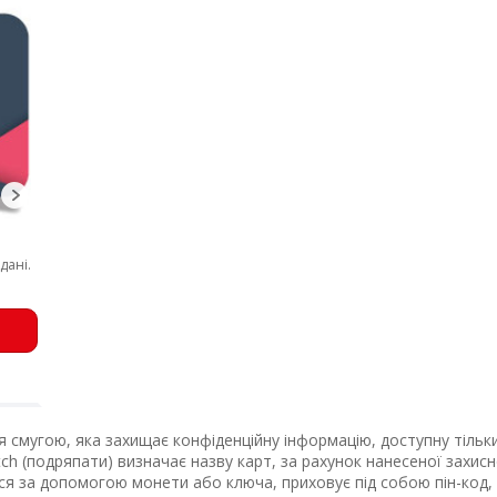
дані.
ься смугою, яка захищає конфіденційну інформацію, доступну тіл
tch (подряпати) визначає назву карт, за рахунок нанесеної захисн
я за допомогою монети або ключа, приховує під собою пін-код, н