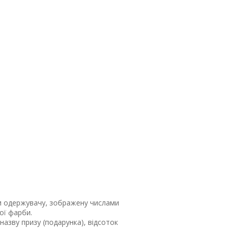
ьки одержувачу, зображену числами
ої фарби.
азву призу (подарунка), відсоток