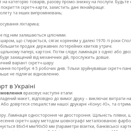
 на категорію товарів, разову промо-знижку на послуги. Будьте 
 покриття скретч-карти, захистить дані якнайкраще:
олету та інших випромінювань;
осування ліхтарика;
ні під ним залишаються цілісними.
з шаром, що стирається, сягає корінням у далекі 1970-ті роки Сп
більшити продаж державних лотерейних квитків утричі.
щільному папері, картоні. Потім слідує ламінація з однієї або д
 буде захищений від механічних дій, прослужить довше.
чний варіант скретч-шару:
нання потребує 4-5 робочих днів. Тільки зруйнувавши скретч-пане
ьше не підлягає відновленню.
рт в Україні
замовлення
враховує наступні етапи:
ладений макет, відповідно до вимог друку – виключає витрати н
 Або довіртеся спеціалістам нашої друкарні «Конус-Ю», та отрим
перу. Ламінація одностороння чи двостороння. Щільність плівки, щ
несення скретч шару методом шовкографії металізованою фарбо
ується 86х54 мм/90х50 мм (параметри візитки, банківської картк