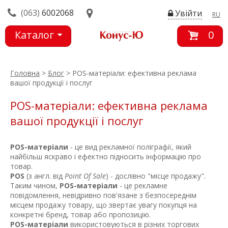
(063)
6002068
Увійти
RU
Каталог
0
товарів
Головна
>
Блог
> POS-матеріали: ефективна реклама
вашої продукції і послуг
POS-матеріали: ефективна реклама
вашої продукції і послуг
POS-матеріали
- це вид рекламної поліграфії, який
найбільш яскраво і ефектно підносить інформацію про
товар.
POS
(з англ. від
Point Of Sale
) - дослівно "місце продажу".
Таким чином,
POS-матеріали
- це рекламне
повідомлення, невідривно пов'язане з безпосереднім
місцем продажу товару, що звертає увагу покупця на
конкретні бренд, товар або пропозицію.
POS-матеріали
використовуються в різних торгових