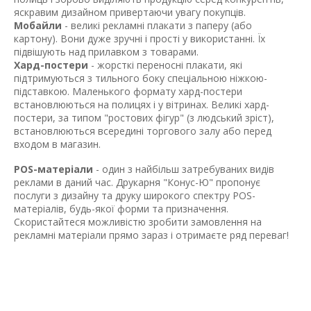
яскравим дизайном привертаючи увагу покупців.
Мобайли
- великі рекламні плакати з паперу (або
картону). Вони дуже зручні і прості у використанні. Їх
підвішують над прилавком з товарами.
Хард-постери
- жорсткі переносні плакати, які
підтримуються з тильного боку спеціальною ніжкою-
підставкою. Маленького формату хард-постери
встановлюються на полицях і у вітринах. Великі хард-
постери, за типом "ростових фігур" (з людський зріст),
встановлюються всередині торгового залу або перед
входом в магазин.
POS-матеріали
- один з найбільш затребуваних видів
реклами в даний час. Друкарня "Конус-Ю" пропонує
послуги з дизайну та друку широкого спектру POS-
матеріалів, будь-якої форми та призначення.
Скористайтеся можливістю зробити замовлення на
рекламні матеріали прямо зараз і отримаєте ряд переваг!