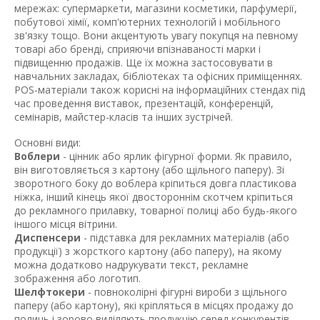
мережах: супермаркети, магазини косметики, парфумерії,
побутової хімії, комп'ютерних технологій і мобільного
зв'язку тощо. Вони акцентують увагу покупця на певному
товарі або бренді, сприяючи впізнаваності марки і
підвищенню продажів. Ще їх можна застосовувати в
навчальних закладах, бібліотеках та офісних приміщеннях.
POS-матеріали також корисні на інформаційних стендах під
час проведення виставок, презентацій, конференцій,
семінарів, майстер-класів та інших зустрічей.
Основні види:
Воблери
- цінник або ярлик фігурної форми. Як правило,
він виготовляється з картону (або щільного паперу). Зі
зворотного боку до воблера кріпиться довга пластикова
ніжка, інший кінець якої двостороннім скотчем кріпиться
до рекламного прилавку, товарної полиці або будь-якого
іншого місця вітрини.
Диспенсери
- підставка для рекламних матеріалів (або
продукції) з жорсткого картону (або паперу), на якому
можна додатково надрукувати текст, рекламне
зображення або логотип.
Шелфтокери
- повноколірні фігурні вироби з щільного
паперу (або картону), які кріпляться в місцях продажу до
полиць і зорово виділяють продукцію серед конкурентів,