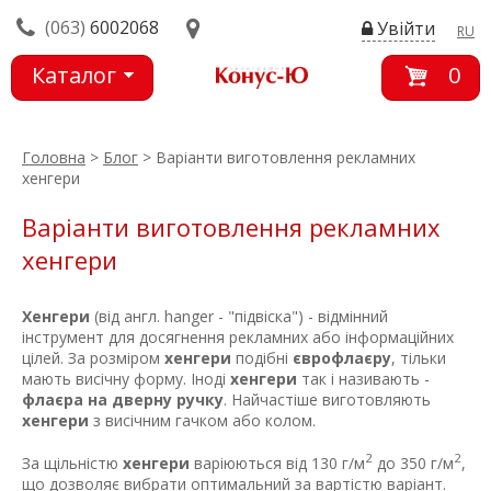
(063)
6002068
Увійти
RU
Каталог
0
товарів
Головна
>
Блог
> Варіанти виготовлення рекламних
хенгери
Варіанти виготовлення рекламних
хенгери
Хенгери
(від англ. hanger - "підвіска") - відмінний
інструмент для досягнення рекламних або інформаційних
цілей. За розміром
хенгери
подібні
єврофлаєру
, тільки
мають висічну форму. Іноді
хенгери
так і називають -
флаєра
на дверну ручку
. Найчастіше виготовляють
хенгери
з висічним гачком або колом.
2
2
За щільністю
хенгери
варіюються від 130 г/м
до 350 г/м
,
що дозволяє вибрати оптимальний за вартістю варіант.