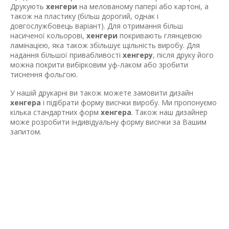
Друкують
хенгери
на мелованому папері або картоні, а
також на пластику (більш дорогий, однак і
довгослужбовець варіант). Для отримання більш
насиченої кольорові,
хенгери
покривають глянцевою
ламінацією, яка також збільшує щільність виробу. Для
надання більшої привабливості
хенгеру
, після друку його
можна покрити вибірковим уф-лаком або зробити
тиснення фольгою.
У нашій друкарні ви також можете замовити дизайн
хенгера
і підібрати форму висічки виробу. Ми пропонуємо
кілька стандартних форм
хенгера
. Також наш дизайнер
може розробити індивідуальну форму висічки за Вашим
запитом.