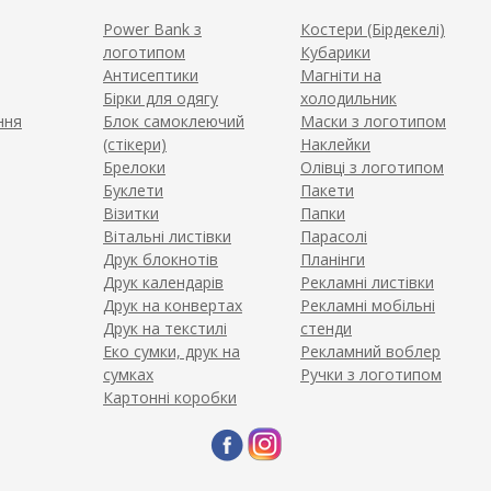
Power Bank з
Костери (Бірдекелі)
логотипом
Кубарики
Антисептики
Магніти на
Бірки для одягу
холодильник
ння
Блок самоклеючий
Маски з логотипом
(стікери)
Наклейки
Брелоки
Олівці з логотипом
Буклети
Пакети
Візитки
Папки
Вітальні листівки
Парасолі
Друк блокнотів
Планінги
Друк календарів
Рекламні листівки
Друк на конвертах
Рекламні мобільні
Друк на текстилі
стенди
Еко сумки, друк на
Рекламний воблер
сумках
Ручки з логотипом
Картонні коробки