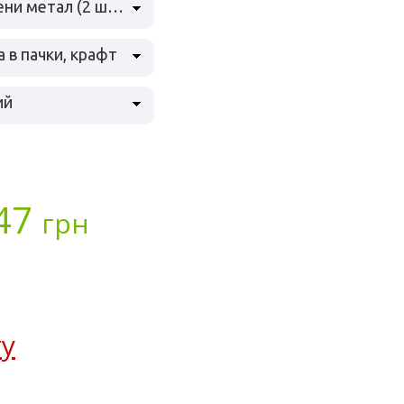
хольнітени метал (2 шт) по вузькій строне
а в пачки, крафт
ий
47
грн
ту