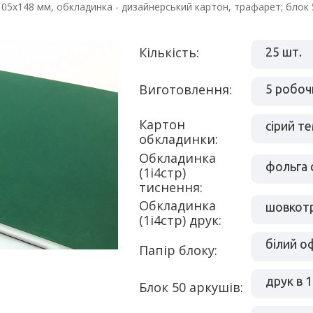
5х148 мм, обкладинка - дизайнерський картон, трафарет; блок 5
Кількість:
25 шт.
Виготовлення:
5 робоч
Картон
обкладинки:
Обкладинка
(1і4стр)
тиснення:
Обкладинка
(1і4стр) друк:
білий о
Папір блоку:
Блок 50 аркушів: