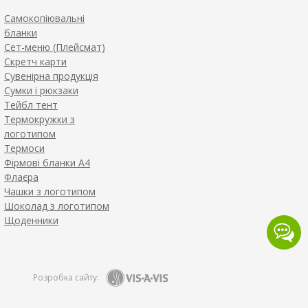
Самокопіювальні
бланки
Сет-меню (Плейсмат)
Скретч карти
Сувенірна продукція
Сумки і рюкзаки
Тейбл тент
Термокружки з
логотипом
Термоси
Фірмові бланки А4
Флаєра
Чашки з логотипом
Шоколад з логотипом
Щоденники
Розробка сайту: