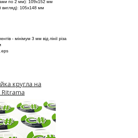
ами по 2 мм): 109х152 мм
й вигляд): 105х148 мм
тів - мінімум 3 мм від лінії різа
м
*.eps
йка кругла на
і Ritrama