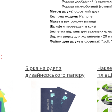
Формат дообрізний (з припуск
Формат післяобрізний (готови
Метод друку: 
офсетний друк
Колірна модель
 Pantone
Макет 
в векторному вигляді
Шрифти 
переведені в криві
Безпечна відстань для важливих елемен
Відступ зверху для хольнітенів - 20 м
Файли для друку в форматі: 
*.pdf, 
:
Бірка на одяг з
Накле
дизайнерського паперу
плівц