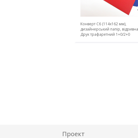
Конверт С6 (114х162 мм),
дизайнерський папір, відривна 
Друк трафаретний 1+0/2+0
Проект