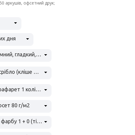
0 аркушів, офсетний друк;
их дня
сірий темний, гладкий, металізований, 285 г/м2, Stardream anthracite
фольга срібло (кліше до 200 см2)
шовкотрафарет 1 колір (1 + 0), пантон
фсет 80 г/м2
друк в 1 фарбу 1 + 0 (тільки на лиці)