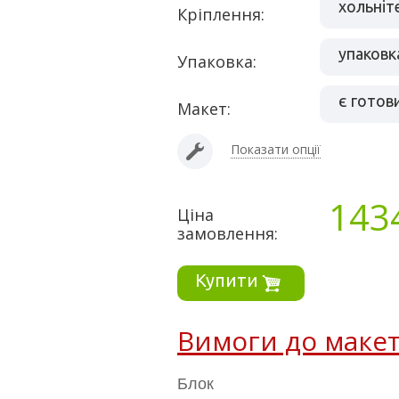
кріплення:
упаковк
упаковка:
є готов
макет:
Показати опції
143
Ціна
замовлення:
Купити
Вимоги до маке
Блок