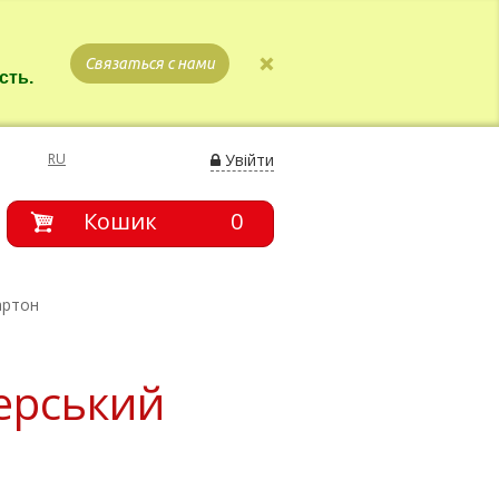
Связаться с нами
сть.
RU
Увійти
Кошик
0
артон
нерський