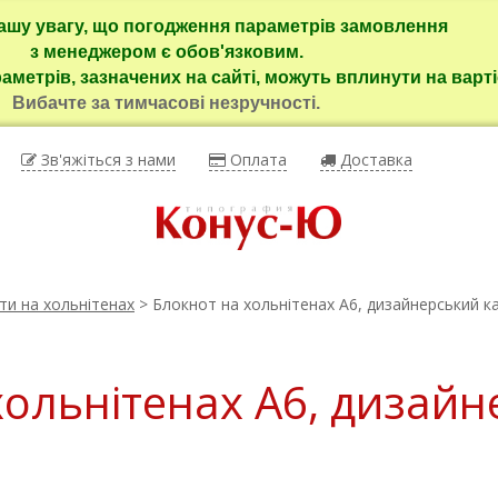
ашу увагу, що погодження параметрів замовлення
з менеджером є обов'язковим.
раметрів, зазначених на сайті, можуть вплинути на варті
Вибачте за тимчасові незручності.
Зв'яжіться з нами
Оплата
Доставка
ти на хольнітенах
> Блокнот на хольнітенах А6, дизайнерський к
хольнітенах А6, дизай