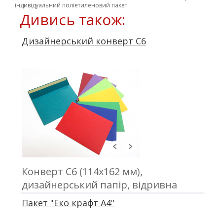
індивідуальний поліетиленовий пакет.
Дивись також:
Дизайнерський конверт C6
Конверт С6 (114х162 мм),
дизайнерський папір, відривна
стрічка. Друк трафаретний 1+0/2+0
Пакет "Еко крафт А4"