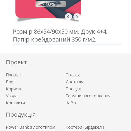
Розмір 86х54/90х50 мм. Друк 4+4.
Папір крейдований 350 г/м2.
Ламінація. Змінні дані. Скретч-шар
40х8 мм.
Проект
Про нас
Оплата
Блог
Доставка
Корисне
Послуги
Угода
Терміни виготовлення
Контакти
ЧаВо
Продукція
Power Bank з логотипом
Костери (Бірдекелі)