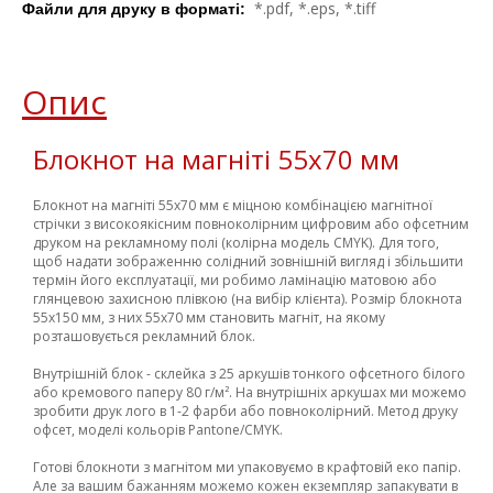
*.pdf, *.eps, *.tiff
Файли для друку в форматі:
Опис
Блокнот на магніті 55х70 мм
Блокнот на магніті 55х70 мм є міцною комбінацією магнітної
стрічки з високоякісним повноколірним цифровим або офсетним
друком на рекламному полі (колірна модель CMYK). Для того,
щоб надати зображенню солідний зовнішній вигляд і збільшити
термін його експлуатації, ми робимо ламінацію матовою або
глянцевою захисною плівкою (на вибір клієнта). Розмір блокнота
55х150 мм, з них 55х70 мм становить магніт, на якому
розташовується рекламний блок.
Внутрішній блок - склейка з 25 аркушів тонкого офсетного білого
або кремового паперу 80 г/м². На внутрішніх аркушах ми можемо
зробити друк лого в 1-2 фарби або повноколірний. Метод друку
офсет, моделі кольорів Pantone/CMYK.
Готові блокноти з магнітом ми упаковуємо в крафтовій еко папір.
Але за вашим бажанням можемо кожен екземпляр запакувати в