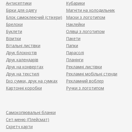
Антисептики
Кубарики
Бірки для одягу
Магніти на холодильник
Блок самоклеючий (стікери)
Маски з логотипом
Брелоки
Наклейки
Буклети
Олівці з логотипом
Візитки
Пакети
Вітальні листівки
Папки
Друк блокнотів
Парасолі
Друк календарів
Планінги
Друк на конвертах
Рекламні листівки
Друк на текстилі
Рекламні мобільні стенди
Еко сумки, друк на сумках
Рекламний воблер
Картонні коробки
Ручки з логотипом
Самокопіювальні бланки
Сет-меню (Плейсмат)
Скретч карти