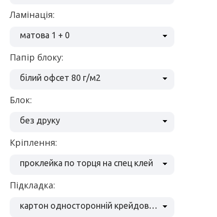
ламінація:
матова 1 + 0
Папір блоку:
білий офсет 80 г/м2
блок:
без друку
кріплення:
проклейка по торця на спец клей
підкладка:
картон односторонній крейдований 250 гр/м2