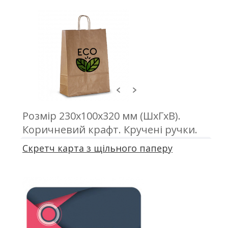
Розмір 230х100х320 мм (ШхГхВ).
Коричневий крафт. Кручені ручки.
Друк з одного або двох сторін
Скретч карта з щільного паперу