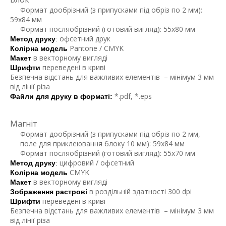
Формат дообрізний (з припусками під обріз по 2 мм):
59х84 мм
Формат посляобрізний (готовий вигляд): 55х80 мм
офсетний друк
Метод друку
:
Pantone / CMYK
Колірна модель
в векторному вигляді
Макет 
переведені в криві
Шрифти
Безпечна відстань для важливих елементів – мінімум 3 мм
від лінії різа
*.pdf, *.eps
Файли для друку в форматі:
Магніт
Формат дообрізний (з припусками під обріз по 2 мм,
поле для приклеювання блоку 10 мм): 59х84 мм
Формат посляобрізний (готовий вигляд): 55х70 мм
цифровий / офсетний
Метод друку
: 
CMYK
Колірна модель
в векторному вигляді
Макет 
в роздільній здатності 300 dpi
Зображення растрові
переведені в криві
Шрифти
Безпечна відстань для важливих елементів – мінімум 3 мм
від лінії різа