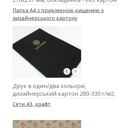
з друком; блок 50 аркушів, офсетний
Папка А4 з приклеєною кишенею з
друк; кріплення - металева пружина
дизайнерського картону
Друк в один/два кольори,
дизайнерський картон 280-330 г/м2,
приклеєна кишеня
Сети А3, крафт