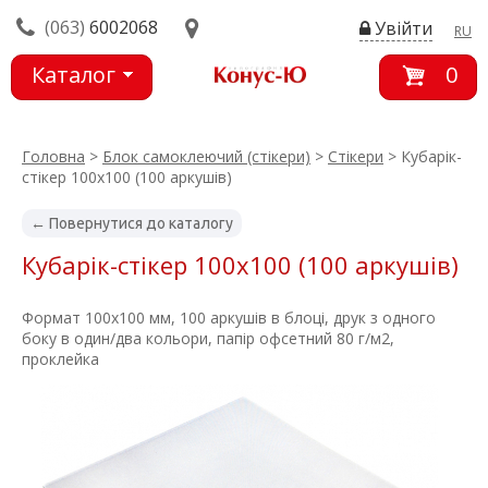
(063)
6002068
Увійти
RU
Каталог
0
товарів
Головна
>
Блок самоклеючий (стікери)
>
Стікери
> Кубарік-
стікер 100х100 (100 аркушів)
← Повернутися до каталогу
Кубарік-стікер 100х100 (100 аркушів)
Формат 100х100 мм, 100 аркушів в блоці, друк з одного
боку в один/два кольори, папір офсетний 80 г/м2,
проклейка