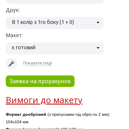
Друк:
В 1 колір з 1го боку (1 + 0)
макет:
є готовий
Показати опції
Заявка на прорахунок
Вимоги до макету
Формат дообрізний
 (з припусками під обріз по 2 мм
): 
104х104 мм