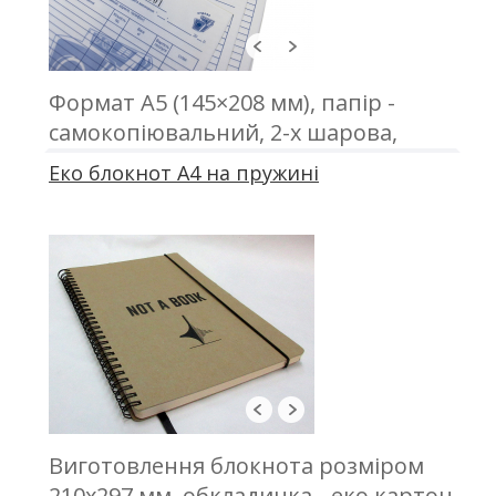
Формат А5 (145×208 мм), папір -
самокопіювальний, 2-х шарова,
офсетний друк, проклейка
Еко блокнот А4 на пружині
Виготовлення блокнота розміром
210х297 мм, обкладинка - еко картон