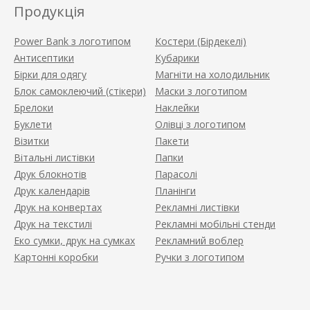
Продукція
Power Bank з логотипом
Костери (Бірдекелі)
Антисептики
Кубарики
Бірки для одягу
Магніти на холодильник
Блок самоклеючий (стікери)
Маски з логотипом
Брелоки
Наклейки
Буклети
Олівці з логотипом
Візитки
Пакети
Вітальні листівки
Папки
Друк блокнотів
Парасолі
Друк календарів
Планінги
Друк на конвертах
Рекламні листівки
Друк на текстилі
Рекламні мобільні стенди
Еко сумки, друк на сумках
Рекламний воблер
Картонні коробки
Ручки з логотипом