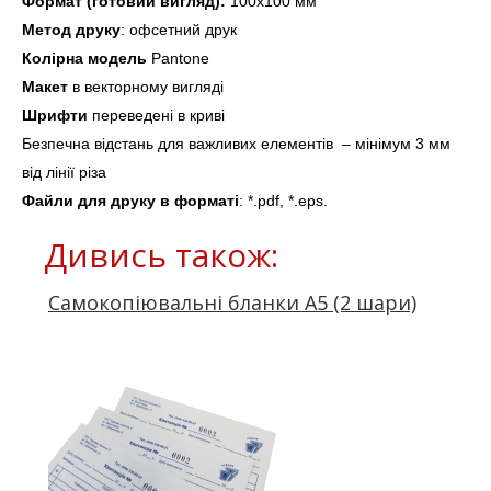
Формат (готовий вигляд):
 100х100 мм
Метод друку
: офсетний друк
Колірна 
модель
 Pantone
Макет 
в векторному вигляді
Шрифти
 переведені в криві
Безпечна відстань для важливих елементів  – мінімум 3 мм 
від лінії
 різа
Файли для друку в форматі
: *.pdf, *.eps.
Дивись також:
Самокопіювальні бланки А5 (2 шари)