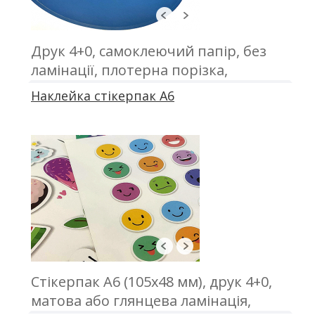
Друк 4+0, самоклеючий папір, без
ламінації, плотерна порізка,
відвантаження в А3 форматі
Наклейка стікерпак А6
Стікерпак А6 (105х48 мм), друк 4+0,
матова або глянцева ламінація,