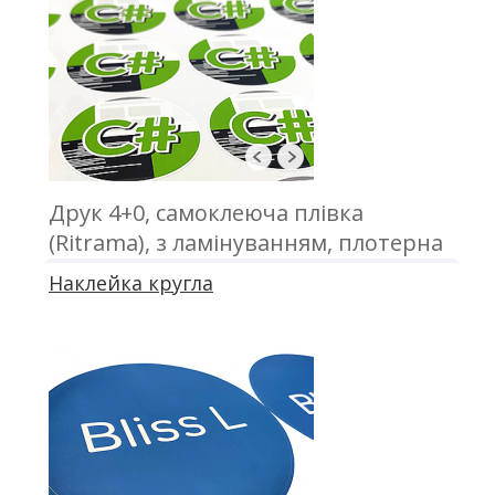
Друк 4+0, самоклеюча плівка
(Ritrama), з ламінуванням, плотерна
порізка, відвантаження в А3 форматі
Наклейка кругла