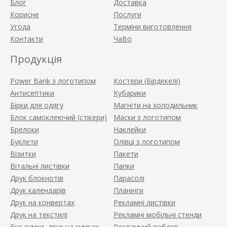
Блог
Доставка
Корисне
Послуги
Угода
Терміни виготовлення
Контакти
ЧаВо
Продукція
Power Bank з логотипом
Костери (Бірдекелі)
Антисептики
Кубарики
Бірки для одягу
Магніти на холодильник
Блок самоклеючий (стікери)
Маски з логотипом
Брелоки
Наклейки
Буклети
Олівці з логотипом
Візитки
Пакети
Вітальні листівки
Папки
Друк блокнотів
Парасолі
Друк календарів
Планінги
Друк на конвертах
Рекламні листівки
Друк на текстилі
Рекламні мобільні стенди
Еко сумки, друк на сумках
Рекламний воблер