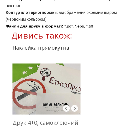
векторі
К
онтур
плотерної порізки:
відображений окремим шаром
(червоним кольором)
Файли для друку в форматі:
 *.pdf, *.eps, *.tiff
Дивись також:
Наклейка прямокутна
Друк 4+0, самоклеючий