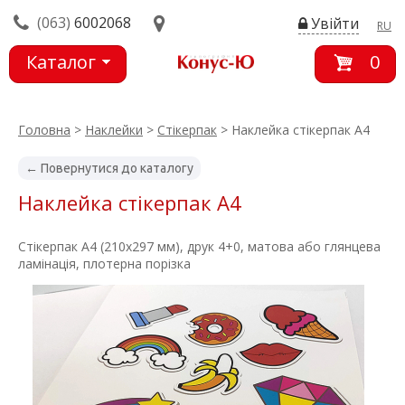
(063)
6002068
Увійти
RU
Каталог
0
товарів
Головна
>
Наклейки
>
Стікерпак
> Наклейка стікерпак А4
← Повернутися до каталогу
Наклейка стікерпак А4
Стікерпак А4 (210х297 мм), друк 4+0, матова або глянцева
ламінація, плотерна порізка