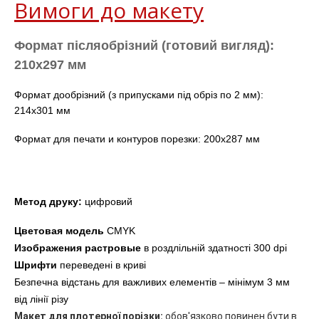
Вимоги до макету
Формат післяобрізний (готовий вигляд): 
210
х297 мм
Формат дообрізний (з припусками під обріз по 2 мм): 
214х301 мм
Формат для печати и контуров порезки: 200х287 мм
Метод друку:
 цифровий
Цветовая модель 
CMYK
Изображения
растровые
 в роздлільній здатності 300 dpi 
Шрифти 
переведені в криві
Безпечна відстань для важливих елементів – мінімум 3 мм 
від лінії різу
Макет для плотерної порізки:
о
бов'язково повинен бути в