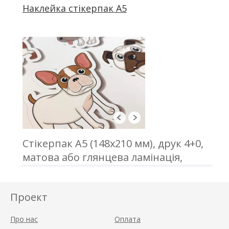
плотерна порізка
Наклейка стікерпак А5
Стікерпак А5 (148х210 мм), друк 4+0,
матова або глянцева ламінація,
плотерна порізка
Проект
Про нас
Оплата