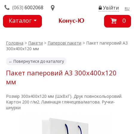
(063)
6002068
Увійти
RU
Каталог
0
товарів
Головна
>
Пакети
>
Паперові пакети
> Пакет паперовий А3
300х400х120 мм
← Повернутися до каталогу
Пакет паперовий А3 300х400х120
мм
Розмір 300х400х120 мм (ШхВхГ). Друк повнокольоровий.
Картон 200 г/м2. Ламінація глянецева/матова. Ручки-
шнурки