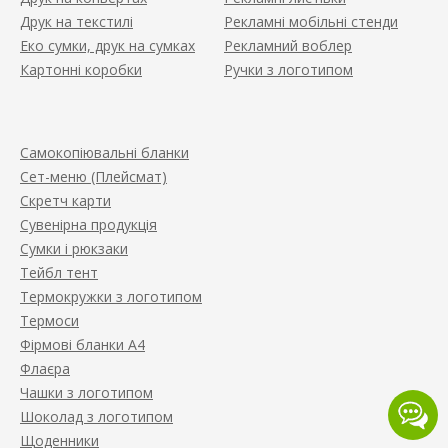
Друк на текстилі
Рекламні мобільні стенди
Еко сумки, друк на сумках
Рекламний воблер
Картонні коробки
Ручки з логотипом
Самокопіювальні бланки
Сет-меню (Плейсмат)
Скретч карти
Сувенірна продукція
Сумки і рюкзаки
Тейбл тент
Термокружки з логотипом
Термоси
Фірмові бланки А4
Флаєра
Чашки з логотипом
Шоколад з логотипом
Щоденники