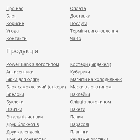
Про нас
Оплата
Блог
Доставка
Корисне
Послуги
Угода
Терміни виготовлення
Контакти
ЧаВо
Продукція
Power Bank з логотипом
Костери (Бірдекелі)
Антисептики
Кубарики
Бірки для одягу
Магніти на холодильник
Блок самоклеючий (стікери)
Маски з логотипом
Брелоки
Наклейки
Буклети
Олівці з логотипом
Візитки
Пакети
Вітальні листівки
Папки
Друк блокнотів
Парасолі
Друк календарів
Планінги
Друк на конвертах
Рекламні листівки