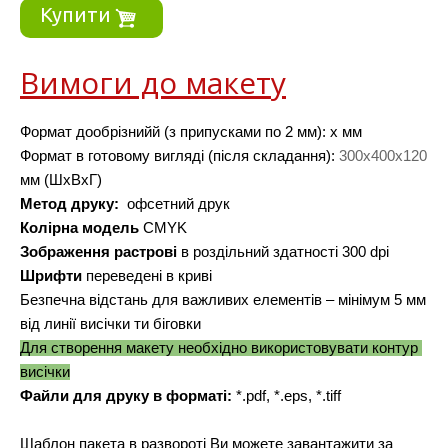
Купити
Вимоги до макету
Формат дообрізнийй (з припусками по 2 мм): х мм
Формат в готовому вигляді (після складання):
300х400х120
мм (ШхВхГ)
Метод друку: 
 офсетний друк
Колірна модель
 CMYK
Зображення растрові
 в роздільний здатності 300 dpi 
Шрифти 
переведені в криві
Безпечна відстань для важливих елементів – мінімум 5 мм 
від линії висічки ти біговки
Для створення макету необхідно використовувати контур 
висічки
Файли для друку в форматі: 
*.pdf, *.eps, *.tiff
Шаблон пакета в развороті Ви можете завантажити за 