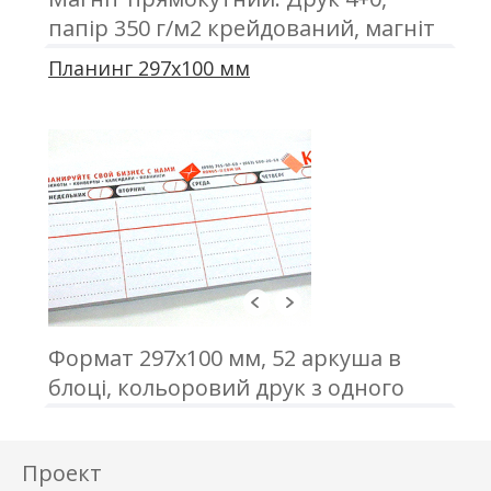
папір 350 г/м2 крейдований, магніт
вініловий товщиною 0,7 мм,
Планинг 297x100 мм
кашировка
Формат 297x100 мм, 52 аркуша в
блоці, кольоровий друк з одного
боку, папір офсетний 80 г\м2,
проклейка
Проект