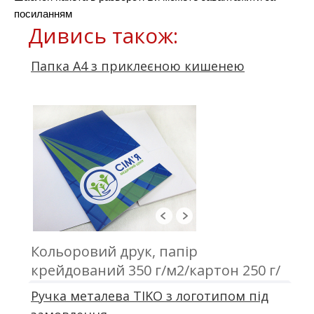
посиланням
Дивись також:
Папка А4 з приклеєною кишенею
Кольоровий друк, папір
крейдований 350 г/м2/картон 250 г/
м2, ламінація, приклеєна кишеня
Ручка металева TIKO з логотипом під