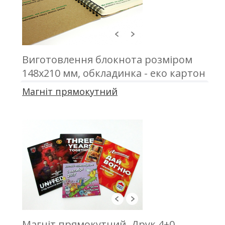
Виготовлення блокнота розміром
148х210 мм, обкладинка - еко картон
з друком; блок 50 аркушів, офсетний
Магніт прямокутний
друк; кріплення - металева пружина
Магніт прямокутний. Друк 4+0,