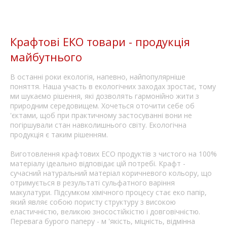
Крафтові ЕКО товари - продукція
майбутнього
В останні роки екологія, напевно, найпопулярніше
поняття. Наша участь в екологічних заходах зростає, тому
ми шукаємо рішення, які дозволять гармонійно жити з
природним середовищем. Хочеться оточити себе об
'єктами, щоб при практичному застосуванні вони не
погіршували стан навколишнього світу. Екологічна
продукція є таким рішенням.
Виготовлення крафтових ECO продуктів з чистого на 100%
матеріалу ідеально відповідає цій потребі. Крафт -
сучасний натуральний матеріал коричневого кольору, що
отримується в результаті сульфатного варіння
макулатури. Підсумком хімічного процесу стає еко папір,
який являє собою пористу структуру з високою
еластичністю, великою зносостійкістю і довговічністю.
Перевага бурого паперу - м 'якість, міцність, відмінна