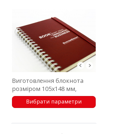
Виготовлення блокнота
розміром 105х148 мм,
обкладинка - еко картон з
Вибрати параметри
друком; блок 50 аркушів,
офсетний друк, кріплення -
металева пружина