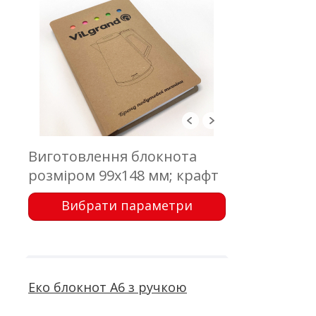
Виготовлення блокнота
розміром 99х148 мм; крафт
картон; тиснення,
Вибрати параметри
трафарет, цифра; блок 50
аркушів, офсетний друк;
кріплення - клей, скотч;
стікер
Еко блокнот А6 з ручкою