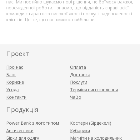
нас. Ми постійно шукаємо нові рішення, не боїмося важкої,
повсякденної роботи. І знаємо, що відданість справі всієї
команди є гарантією високої якості послуг і задоволеності
клієнтів. Це те, що нас хвилює найбільше.
Проект
Про нас
Оплата
Блог
Доставка
Корисне
Послуги
Угода
Терміни виготовлення
Контакти
ЧаВо
Продукція
Power Bank з логотипом
Костери (Бірдекелі)
Антисептики
Кубарики
Бірки для одягу
Магніти на холодильник