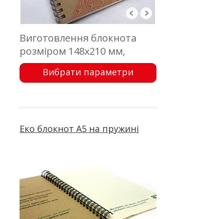
Виготовлення блокнота
розміром 148х210 мм,
обкладинка - еко картон з
Вибрати параметри
друком, висікання; блок 50
аркушів, офсетний друк;
кріплення - металева
пружина
Еко блокнот А5 на пружині