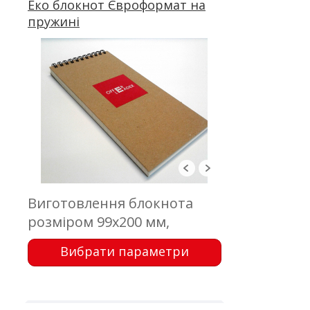
Еко блокнот Євроформат на
пружині
Виготовлення блокнота
розміром 99х200 мм,
обкладинка - еко картон з
Вибрати параметри
друком; блок 50 аркушів,
офсетний друк, кріплення -
металева пружина