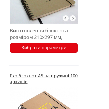
Виготовлення блокнота
розміром 210х297 мм,
обкладинка - еко картон з
Вибрати параметри
друком; блок 50 аркушів,
офсетний друк; кріплення -
металева пружина
Еко блокнот А5 на пружині 100
аркушів