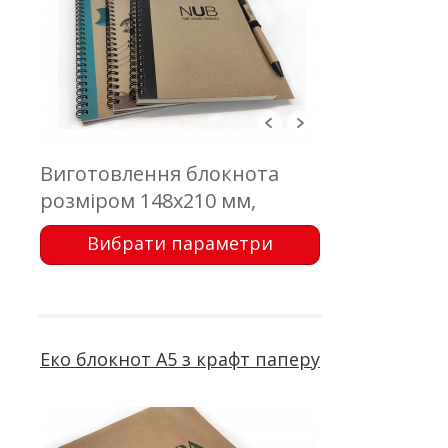
Виготовлення блокнота
розміром 148х210 мм,
обкладинка - еко картон з
Вибрати параметри
друком; блок 50 аркушів,
офсетний друк; кольорова
вставка; пружина; кулькова
ручка
Еко блокнот А5 з крафт паперу