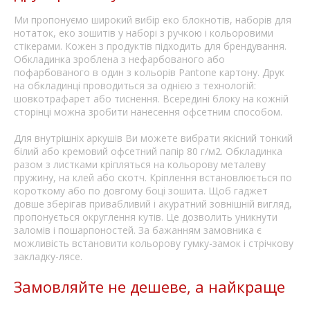
Ми пропонуємо широкий вибір еко блокнотів, наборів для
нотаток, еко зошитів у наборі з ручкою і кольоровими
стікерами. Кожен з продуктів підходить для брендування.
Обкладинка зроблена з нефарбованого або
пофарбованого в один з кольорів Pantone картону. Друк
на обкладинці проводиться за однією з технологій:
шовкотрафарет або тиснення. Всередині блоку на кожній
сторінці можна зробити нанесення офсетним способом.
Для внутрішніх аркушів Ви можете вибрати якісний тонкий
білий або кремовий офсетний папір 80 г/м2. Обкладинка
разом з листками кріпляться на кольорову металеву
пружину, на клей або скотч. Кріплення встановлюється по
короткому або по довгому боці зошита. Щоб гаджет
довше зберігав привабливий і акуратний зовнішній вигляд,
пропонується округлення кутів. Це дозволить уникнути
заломів і пошарпоностей. За бажанням замовника є
можливість встановити кольорову гумку-замок і стрічкову
закладку-лясе.
Замовляйте не дешеве, а найкраще