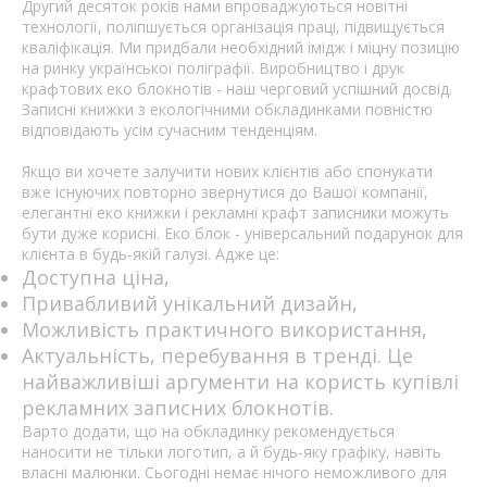
Другий десяток років нами впроваджуються новітні
технології, поліпшується організація праці, підвищується
кваліфікація. Ми придбали необхідний імідж і міцну позицію
на ринку української поліграфії. Виробництво і друк
крафтових еко блокнотів - наш черговий успішний досвід.
Записні книжки з екологічними обкладинками повністю
відповідають усім сучасним тенденціям.
Якщо ви хочете залучити нових клієнтів або спонукати
вже існуючих повторно звернутися до Вашої компанії,
елегантні еко книжки і рекламні крафт записники можуть
бути дуже корисні. Еко блок - універсальний подарунок для
клієнта в будь-якій галузі. Адже це:
Доступна ціна,
Привабливий унікальний дизайн,
Можливість практичного використання,
Актуальність, перебування в тренді. Це
найважливіші аргументи на користь купівлі
рекламних записних блокнотів.
Варто додати, що на обкладинку рекомендується
наносити не тільки логотип, а й будь-яку графіку, навіть
власні малюнки. Сьогодні немає нічого неможливого для