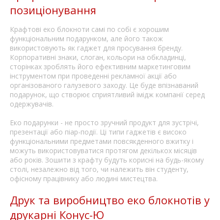
позиціонування
Крафтові еко блокноти самі по собі є хорошим
функціональним подарунком, але його також
використовують як гаджет для просування бренду.
Корпоративні знаки, слоган, кольори на обкладинці,
сторінках зроблять його ефективним маркетинговим
інструментом при проведенні рекламної акції або
організованого галузевого заходу. Це буде впізнаваний
подарунок, що створює сприятливий імідж компанії серед
одержувачів.
Еко подарунки - не просто зручний продукт для зустрічі,
презентації або піар-події. Ці типи гаджетів є високо
функціональними предметами повсякденного вжитку і
можуть використовуватися протягом декількох місяців
або років. Зошити з крафту будуть корисні на будь-якому
столі, незалежно від того, чи належить він студенту,
офісному працівнику або людині мистецтва.
Друк та виробництво еко блокнотів у
друкарні Конус-Ю