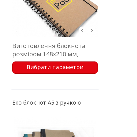
Виготовлення блокнота
розміром 148х210 мм,
обкладинка - еко картон з
Вибрати параметри
друком; блок 100 аркушів,
папір кремовий 80 г/м2,
офсетний друк; пружина
Еко блокнот А5 з ручкою