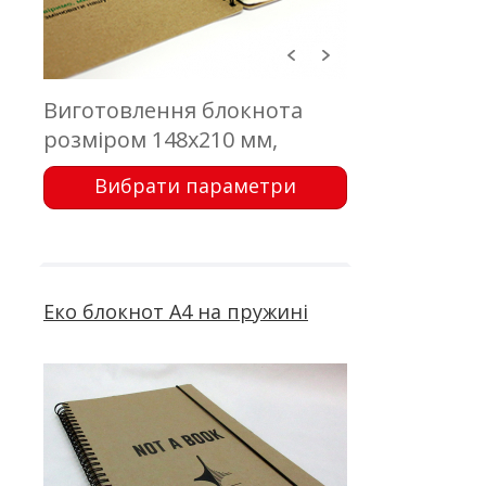
Виготовлення блокнота
розміром 148х210 мм,
обкладинка - еко картон з
Вибрати параметри
друком; блок 50 аркушів,
офсетний друк; кріплення -
металева пружина
Еко блокнот А4 на пружині