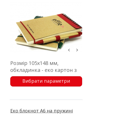
Розмір 105х148 мм,
обкладинка - еко картон з
друком; блок 50 аркушів,
Вибрати параметри
офсетний друк; кріплення -
металева пружина;
кулькова ручка
Еко блокнот А6 на пружині