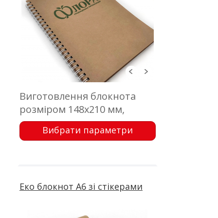
Виготовлення блокнота
розміром 148х210 мм,
обкладинка - крафт картон
Вибрати параметри
з друком; блок 50 аркушів,
офсетний друк; кріплення -
металева пружина
Еко блокнот А6 зі стікерами