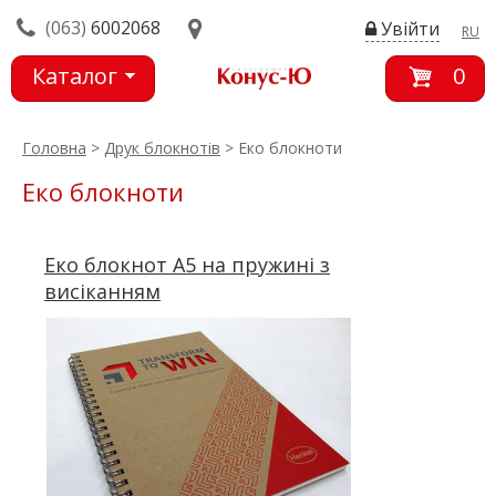
(063)
6002068
Увійти
RU
Каталог
0
товарів
Головна
>
Друк блокнотів
> Еко блокноти
Еко блокноти
Еко блокнот А5 на пружині з
висіканням