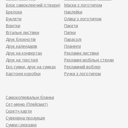
Блок самоклеючий (стікери)
Маски з логотипом
Брелоки
Наклейки
Буклети
Олівці з логотипом
Візитки
Пакети
Вітальні листівки
Папки
Друк блокнотів
Парасолі
Друк календарів
Планінги
Друк на конвертах
Рекламні листівки
Друк на текстилі
Рекламні мобільні стенди
Еко сумки, друк на сумках
Рекламний воблер
Картонні коробки
Ручки з логотипом
Самокопіювальні бланки
Сет-меню (Плейсмат)
Скретч карти
Сувенірна продукція
Сумки і рюкзаки