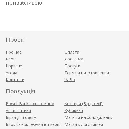
привабливою.
Проект
Про нас
Оплата
Блог
Доставка
Корисне
Послуги
Угода
Терміни виготовлення
Контакти
ЧаВо
Продукція
Power Bank з логотипом
Костери (Бірдекелі)
Антисептики
Кубарики
Бірки для одягу
Магніти на холодильник
Блок самоклеючий (стікери)
Маски з логотипом