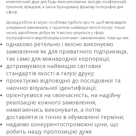
комплексний друк для будь-яких рекламних заходів, конференцій,
тренінгів, ярмарків, а також брендовану фірмову поліграфію для
офісів.
Досвід роботи в галузі і особлива турбота про те, щоб виправдати
очікування замовників, є гарантією найвищої якості послуг. Наше
чесно зароблене добре ім 'я високо цінується у сфері
поліграфічного виробництва колегами і замовниками, тому що ми:
однаково ретельно і якісно виконуємо
замовлення як для приватного підприємця,
так само для міжнародної корпорації;
дотримуємося найвищих світових
стандартів якості в галузі друку;
проектуємо відповідно до послідовної та
наочної візуальної ідентифікації;
орієнтуємося на своєчасність, на надійну
реалізацію кожного замовлення,
намагаючись виконувати, а потім
доставляти їх точно в обумовлені терміни;
надаємо конкурентоспроможні ціни, що
робить нашу пропозицію дуже