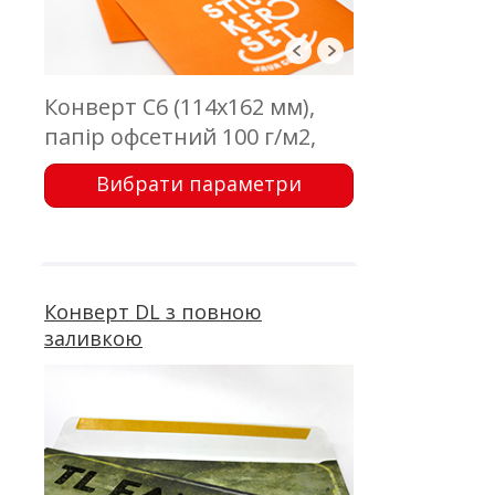
Конверт С6 (114х162 мм),
папір офсетний 100 г/м2,
відривна стрічка, без вікна і
Вибрати параметри
внутрішнього фону. Друк
4+0
Конверт DL з повною
заливкою