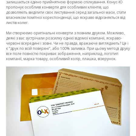
залишається єдино прийнятною формою спілкування. Конус-Ю
пропонує особливі конверти для особливих клієнтів, що
дозволяють виділити своє листування серед загальної маси, стати
власником помітної кореспонденції, що яскраво відрізняється від
листів колег.
Ми створюємо оригінальні конверти з повним друком. Можливо,
деякі з вас зустрічали розсилку однієї відомої компанії, яскраво-
червоні всередині і зовні. Чи не правда, вражаюче виглядають? Це і
є "друк по всій поверхні", або 100% заливка. При цьому методі друку
все поле повністю покриває зображення, наприклад, логотип
компанії, марка товару, особливий колір, плашка, візерунок.