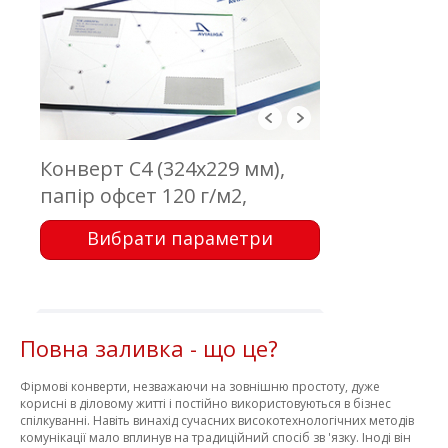
Конверт С4 (324х229 мм),
папір офсет 120 г/м2,
відривна стрічка, без вікна і
Вибрати параметри
внутрішнього фону. Друк
4+0
Повна заливка - що це?
Фірмові конверти, незважаючи на зовнішню простоту, дуже
корисні в діловому житті і постійно використовуються в бізнес
спілкуванні. Навіть винахід сучасних високотехнологічних методів
комунікації мало вплинув на традиційний спосіб зв 'язку. Іноді він