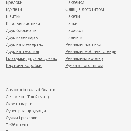
Брелоки
Наклейки
Буклети
Олівці з логотипом
Візитки
Пакети
Вітальні листівки
Папки
Друк блокнотів
Парасолі
Друк календарів
Планінги
Друк на конвертах
Рекламні листівки
Друк на текстилі
Рекламні мобільні стенди
Еко сумки, друк на сумках
Рекламний воблер
Картонні коробки
Ручки з логотипом
Самокопіювальні бланки
Сет-меню (Плейсмат)
Скретч карти
Сувенірна продукція
Сумки і рюкзаки
Тейбл тент