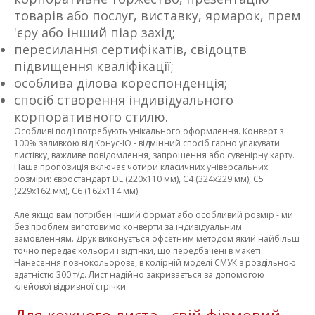
товарів або послуг, виставку, ярмарок, прем
'єру або інший піар захід;
пересилання сертифікатів, свідоцтв
підвищення кваліфікації;
особлива ділова кореспонденція;
спосіб створення індивідуального
корпоративного стилю.
Особливі події потребують унікального оформлення. Конверт з
100% заливкою від Конус-Ю - відмінний спосіб гарно упакувати
листівку, важливе повідомлення, запрошення або сувенірну карту.
Наша пропозиція включає чотири класичних універсальних
розміри: євростандарт DL (220х110 мм), С4 (324х229 мм), С5
(229х162 мм), C6 (162х114 мм).
Але якщо вам потрібен інший формат або особливий розмір - ми
без проблем виготовимо конверти за індивідуальним
замовленням. Друк виконується офсетним методом який найбільш
точно передає кольори і відтінки, що передбачені в макеті.
Нанесення повнокольорове, в колірній моделі СМУК з роздільною
здатністю 300 т/д. Лист надійно закривається за допомогою
клейової відривної стрічки.