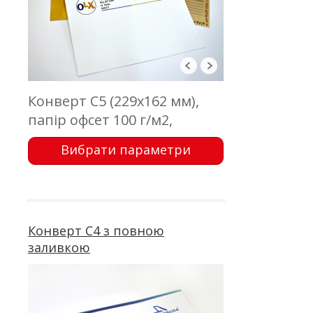
Конверт С5 (229х162 мм),
папір офсет 100 г/м2,
відривна стрічка, без вікна і
Вибрати параметри
внутрішнього фону. Друк
4+0
Конверт C4 з повною
заливкою