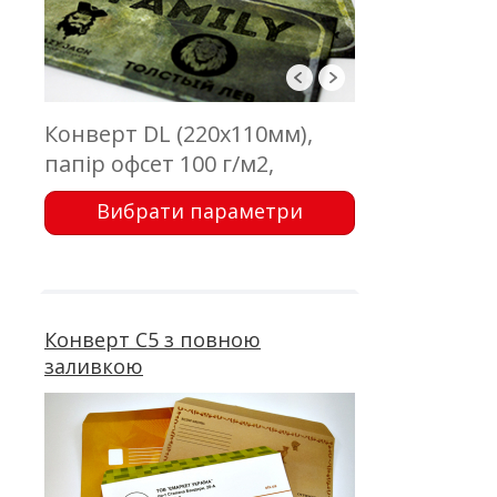
Конверт DL (220х110мм),
папір офсет 100 г/м2,
відривна стрічка, без вікна і
Вибрати параметри
внутрішнього фону. Друк 4
+ 0
Конверт C5 з повною
заливкою