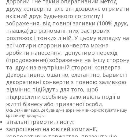
дорогий і не такий оперативний метод
друку конвертів, але він дозволяє отримати
якісний друк будь-якого логотипу і
зображення, від повної заливки (100% друк,
плашка) до різноманітних растрових
розтяжок і тонких ліній. У цьому випадку на
всі чотири сторони конверта можна
зробити нанесення: допустимо перехід
(продовження) зображення на іншу сторону
та друк на внутрішній стороні конверта.
Декоративно, ошатно, елегантно. Барвисті
декоративні конверти з повною заливкою
відмінно підійдуть для того, щоб
підкреслити особливу важливість події в
житті бізнесу або приватної особи.
Ось деякі випадки, де буде дуже доречним використовувати нашу
креативну продукцію:
вітальні грамоти, листи;
запрошення на ювілей компанії,
корпоративне торжество, презентацію