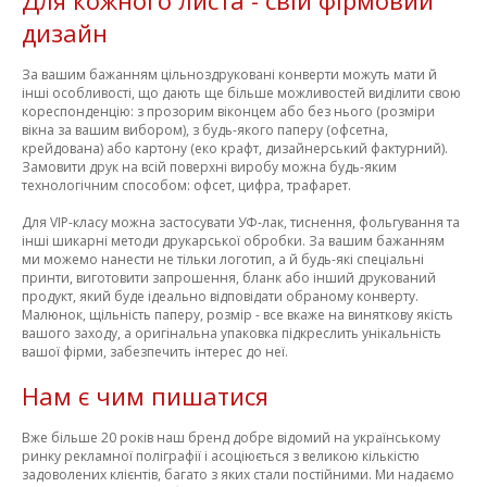
Для кожного листа - свій фірмовий
дизайн
За вашим бажанням цільноздруковані конверти можуть мати й
інші особливості, що дають ще більше можливостей виділити свою
кореспонденцію: з прозорим віконцем або без нього (розміри
вікна за вашим вибором), з будь-якого паперу (офсетна,
крейдована) або картону (еко крафт, дизайнерський фактурний).
Замовити друк на всій поверхні виробу можна будь-яким
технологічним способом: офсет, цифра, трафарет.
Для VIP-класу можна застосувати УФ-лак, тиснення, фольгування та
інші шикарні методи друкарської обробки. За вашим бажанням
ми можемо нанести не тільки логотип, а й будь-які спеціальні
принти, виготовити запрошення, бланк або інший друкований
продукт, який буде ідеально відповідати обраному конверту.
Малюнок, щільність паперу, розмір - все вкаже на виняткову якість
вашого заходу, а оригінальна упаковка підкреслить унікальність
вашої фірми, забезпечить інтерес до неї.
Нам є чим пишатися
Вже більше 20 років наш бренд добре відомий на українському
ринку рекламної поліграфії і асоціюється з великою кількістю
задоволених клієнтів, багато з яких стали постійними. Ми надаємо